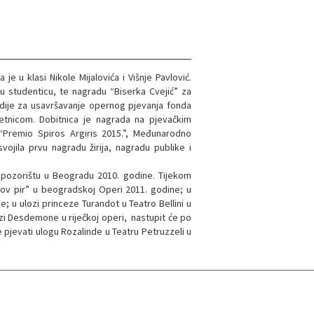
je u klasi Nikole Mijalovića i Višnje Pavlović.
ju studenticu, te nagradu “Biserka Cvejić” za
ndije za usavršavanje opernog pjevanja fonda
tnicom. Dobitnica je nagrada na pjevačkim
 “Premio Spiros Argiris 2015.”, Međunarodno
vojila prvu nagradu žirija, nagradu publike i
m pozorištu u Beogradu 2010. godine. Tijekom
rov pir” u beogradskoj Operi 2011. godine; u
; u ulozi princeze Turandot u Teatro Bellini u
ulozi Desdemone u riječkoj operi, nastupit će po
 pjevati ulogu Rozalinde u Teatru Petruzzeli u