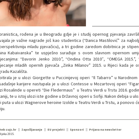
ranistica, rođena je u Beogradu gdje je i studij opernog pjevanja završila 
ajala je važne nagrade još kao studentica (“Danica Mastilović” za najbol
perspektivniju mladu pjevačicu), a tri godine zaredom dobitnica je stipe
aina Kabaivanska” te uspješno surađuje s ovom slavnom opernom umje
jecanjima: “Davorin Jenko 2010.”, “Ondina Otta 2010″, “OMEGA 2015.”,
jecanje mladih opernih pjevača „Zinka Milanov” 2015. u Rijeci kada je os
radu Kazališta.
itirala je u ulozi Giorgette u Puccinijevoj operi “Il Tabarro” u Narodno
adašnje karijere nastupala je u ulozi Contesse u Mozartovoj operi “Figa
zi Rosalinde u opereti “Die Fledermaus” u Teatru Verdi u Trstu 2016. godine
aniji, te u istoj ulozi iste godine u Državnoj operi u Sofiji. Nakon debija u 
i puta u ulozi Wagnerove heroine Izolde u Teatru Verdi u Trstu, a ponovo će
iju.
 hnk-zajc.hr
Zapošljavanje
EU projekti
Sponzori
Prijava na newsletter
ijeka 2015.