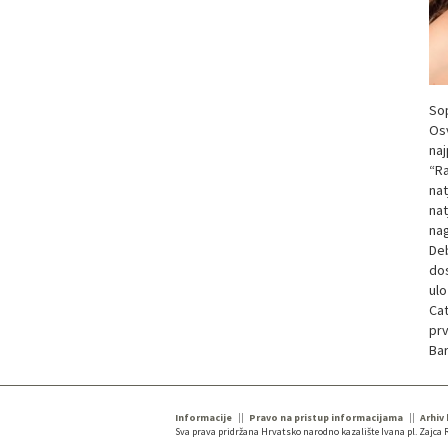
Sop
Osv
naj
“R
nat
nat
nag
Deb
dos
ulo
Cat
prv
Bar
Informacije
Pravo na pristup informacijama
Arhiv
Sva prava pridržana Hrvatsko narodno kazalište Ivana pl. Zajca R