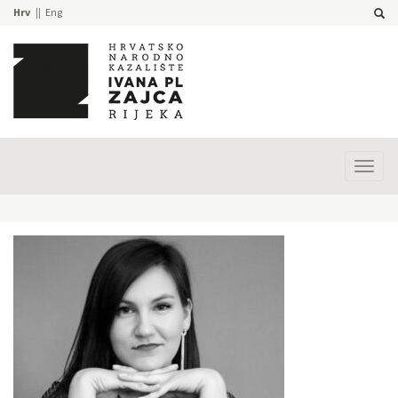
Hrv
Eng
Prika
izbor