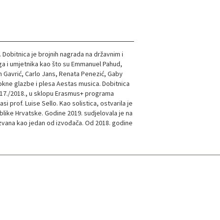
. Dobitnica je brojnih nagrada na državnim i
a i umjetnika kao što su Emmanuel Pahud,
n Gavrić, Carlo Jans, Renata Penezić, Gaby
arokne glazbe i plesa Aestas musica. Dobitnica
7./2018., u sklopu Erasmus+ programa
i prof. Luise Sello. Kao solistica, ostvarila je
ike Hrvatske. Godine 2019. sudjelovala je na
ozvana kao jedan od izvođača. Od 2018. godine