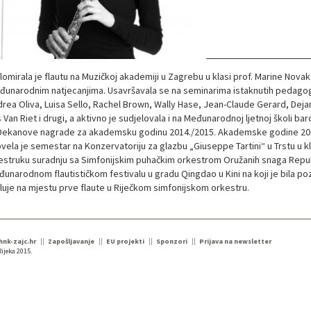
lomirala je flautu na Muzičkoj akademiji u Zagrebu u klasi prof. Marine Novak
unarodnim natjecanjima. Usavršavala se na seminarima istaknutih pedagog
rea Oliva, Luisa Sello, Rachel Brown, Wally Hase, Jean-Claude Gerard, Deja
 Van Riet i drugi, a aktivno je sudjelovala i na Međunarodnoj ljetnoj školi b
Dekanove nagrade za akademsku godinu 2014./2015. Akademske godine 201
vela je semestar na Konzervatoriju za glazbu „Giuseppe Tartini“ u Trstu u klas
estruku suradnju sa Simfonijskim puhačkim orkestrom Oružanih snaga Republ
unarodnom flautističkom festivalu u gradu Qingdao u Kini na koji je bila p
luje na mjestu prve flaute u Riječkom simfonijskom orkestru.
 hnk-zajc.hr
Zapošljavanje
EU projekti
Sponzori
Prijava na newsletter
ijeka 2015.