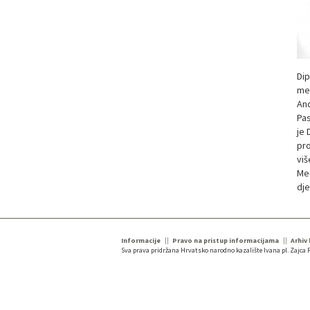
Dip
međ
And
Pas
je 
pro
viš
Međ
dje
Informacije
Pravo na pristup informacijama
Arhiv
Sva prava pridržana Hrvatsko narodno kazalište Ivana pl. Zajca R