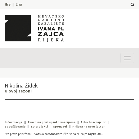
Hrv
Eng
Prika
izbor
Nikolina Židek
U ovoj sezoni
Informacije
Pravo na pristup informacijama
Arhiv hnk-zajc.hr
Zapošljavanje
EU projekti
Sponzori
Prijava na newsletter
Sva prava pridržana Hrvatsko narodno kazalište Ivana pl. Zajca Rijeka 2015.