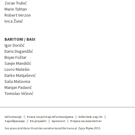
Zoran Trubić
Marin Tuhtan
Robert Verzon
Ivica Žunić
BARITONI / BASI
Igor Doričić
Dario Dugandžić
Bojan Fuštar
Sanjin Mandičić
Lovro Matešin
Darko Matijašević
Saša Matovina
Marijan Padavić
Tomislav Vičević
Informacije
Pravo na pristup informacijama
Arhiv hnk-zajc.hr
Zapošljavanje
EU projekti
Sponzori
Prijava na newsletter
Sva prava pridržana Hrvatsko narodno kazalište Ivana pl. Zajca Rijeka 2015.