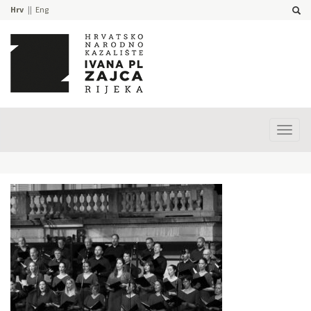
Hrv
Eng
Prika
izbor