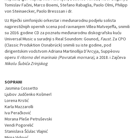
Tomislav Fačini, Marco Boemi, Stefano Rabaglia, Paolo Olmi, Philipp
von Steinaecker, Paolo Bresssan i dr.
Uz Riječki simfonijski orkestar i međunarodnu podjelu solista
najprestižnijih opernih scena pod ravnanjem Villea Matvejeffa, snimili
su 2016. godine CD za poznatu međunarodnu diskografsku kuću
Universal Music u suradnji s Real Soundom: Gounod,
Faust.
Za CPO
(Classic Produktion Osnabrück) snimili su iste godine, pod
dirigentskim vodstvom Adriana Martinollija D’Arcyja, Suppèovu
operu
Il ritorno del marinaio (Povratak mornara)
, a 2018. i Zajčeva
Nikolu Šubića Zrinjskog
SOPRANI
Jasmina Cossetto
Ljubov Judčenko Košmerl
Lorena Krstić
Karla Mazzarolli
Iva Peračković
Morana Pleše Petruševski
Vendi Pogorelić
Stanislava Šćulac Vlajnić
Mirna Vidović