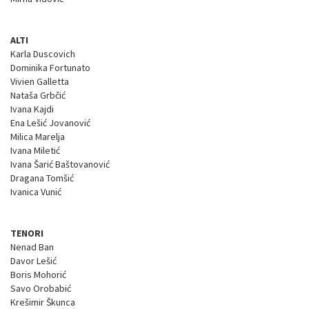
ALTI
Karla Duscovich
Dominika Fortunato
Vivien Galletta
Nataša Grbčić
Ivana Kajdi
Ena Lešić Jovanović
Milica Marelja
Ivana Miletić
Ivana Šarić Baštovanović
Dragana Tomšić
Ivanica Vunić
TENORI
Nenad Ban
Davor Lešić
Boris Mohorić
Savo Orobabić
Krešimir Škunca