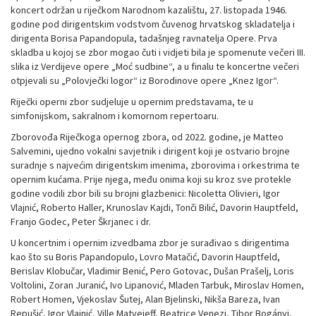
koncert održan u riječkom Narodnom kazalištu, 27. listopada 1946.
godine pod dirigentskim vodstvom čuvenog hrvatskog skladatelja i
dirigenta Borisa Papandopula, tadašnjeg ravnatelja Opere. Prva
skladba u kojoj se zbor mogao čuti i vidjeti bila je spomenute večeri III.
slika iz Verdijeve opere „Moć sudbine“, a u finalu te koncertne večeri
otpjevali su „Polovječki logor“ iz Borodinove opere „Knez Igor“.
Riječki operni zbor sudjeluje u opernim predstavama, te u
simfonijskom, sakralnom i komornom repertoaru.
Zborovođa Riječkoga opernog zbora, od 2022. godine, je Matteo
Salvemini, ujedno vokalni savjetnik i dirigent koji je ostvario brojne
suradnje s najvećim dirigentskim imenima, zborovima i orkestrima te
opernim kućama. Prije njega, među onima koji su kroz sve protekle
godine vodili zbor bili su brojni glazbenici: Nicoletta Olivieri, Igor
Vlajnić, Roberto Haller, Krunoslav Kajdi, Tonči Bilić, Davorin Hauptfeld,
Franjo Godec, Peter Škrjanec i dr.
U koncertnim i opernim izvedbama zbor je surađivao s dirigentima
kao što su Boris Papandopulo, Lovro Matačić, Davorin Hauptfeld,
Berislav Klobučar, Vladimir Benić, Pero Gotovac, Dušan Prašelj, Loris
Voltolini, Zoran Juranić, Ivo Lipanović, Mladen Tarbuk, Miroslav Homen,
Robert Homen, Vjekoslav Šutej, Alan Bjelinski, Nikša Bareza, Ivan
Repušić, Igor Vlajnić, Ville Matvejeff, Beatrice Venezi, Tibor Bogányi,