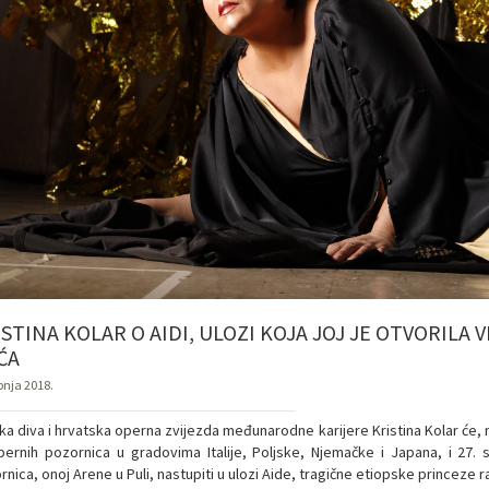
STINA KOLAR O AIDI, ULOZI KOJA JOJ JE OTVORILA
ĆA
pnja 2018.
čka diva i hrvatska operna zvijezda međunarodne karijere Kristina Kolar će, 
pernih pozornica u gradovima Italije, Poljske, Njemačke i Japana, i 27. sr
nica, onoj Arene u Puli, nastupiti u ulozi Aide, tragične etiopske princeze r