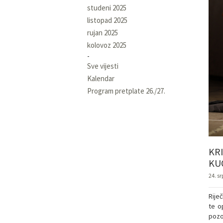
studeni 2025
listopad 2025
rujan 2025
kolovoz 2025
Sve vijesti
Kalendar
Program pretplate 26./27.
KRI
KU
24. sr
Rije
te o
pozor