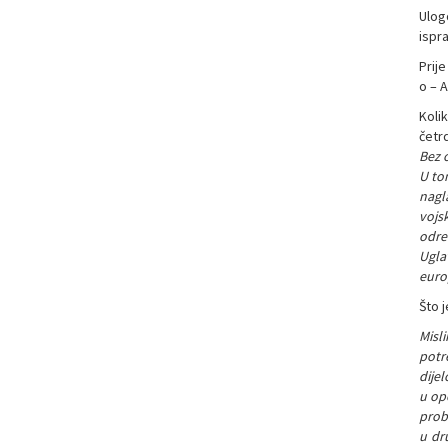
Ulogo
ispr
Prij
o – A
Kolik
četr
Bez o
U tom
nagl
vojs
odre
Uglav
euro
Što 
Misl
potr
dijel
u ope
prob
u dr