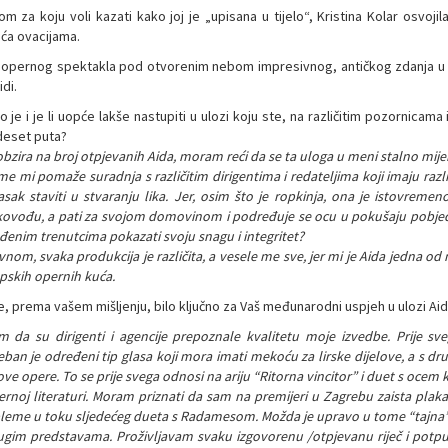
m za koju voli kazati kako joj je „upisana u tijelo“, Kristina Kolar osvojila
aća ovacijama.
e opernog spektakla pod otvorenim nebom impresivnog, antičkog zdanja u P
idi.
o je i je li uopće lakše nastupiti u ulozi koju ste, na različitim pozornicama 
deset puta?
bzira na broj otpjevanih Aida, moram reći da se ta uloga u meni stalno mijen
e mi pomaže suradnja s različitim dirigentima i redateljima koji imaju različ
asak staviti u stvaranju lika. Jer, osim što je ropkinja, ona je istovremeno
kovođu, a pati za svojom domovinom i podređuje se ocu u pokušaju pobjede na
đenim trenutcima pokazati svoju snagu i integritet?
nom, svaka produkcija je različita, a vesele me sve, jer mi je Aida jedna od
pskih opernih kuća.
je, prema vašem mišljenju, bilo ključno za Vaš međunarodni uspjeh u ulozi Ai
im da su dirigenti i agencije prepoznale kvalitetu moje izvedbe. Prije sv
eban je određeni tip glasa koji mora imati mekoću za lirske dijelove, a s d
ove opere. To se prije svega odnosi na ariju “Ritorna vincitor” i duet s ocem
rnoj literaturi. Moram priznati da sam na premijeri u Zagrebu zaista plakal
leme u toku sljedećeg dueta s Radamesom. Možda je upravo u tome “tajna” 
ugim predstavama. Proživljavam svaku izgovorenu /otpjevanu riječ i potp