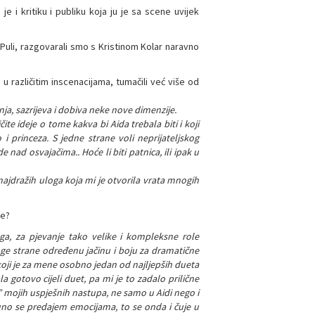
 je i kritiku i publiku koja ju je sa scene uvijek
uli, razgovarali smo s Kristinom Kolar naravno
i u različitim inscenacijama, tumačili već više od
ja, sazrijeva i dobiva neke nove dimenzije.
ite ideje o tome kakva bi Aida trebala biti i koji
 i princeza. S jedne strane voli neprijateljskog
d osvajačima.. Hoće li biti patnica, ili ipak u
 najdražih uloga koja mi je otvorila vrata mnogih
de?
ega, za pjevanje tako velike i kompleksne role
ruge strane određenu jačinu i boju za dramatične
 koji je za mene osobno jedan od najljepših dueta
a gotovo cijeli duet, pa mi je to zadalo prilične
mojih uspješnih nastupa, ne samo u Aidi nego i
uno se predajem emocijama, to se onda i čuje u