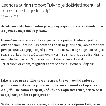
Leonora Surian Popov: “Divno je doživjeti scenu, ali
to ne smije biti jedini cilj”
14. rujna 2023.
Jubilarna obljetnica; kakav je osjećaj pripremati se za dvadesetu
obljetnicu umjetničkog rada?
Iznenađena sam jer nisam bila svjesna da je prošlo dvadeset godina
otkada sam u Kazalištu. Osjećam se kao da mi je prvi dan, kao da me čeka
prva predstava. Lijep je osjećaj osvrnuti se na sve uloge koje sam uspjela
realizirati, kao i na različite žanrove u kojima sam igrala: tragedije, drame,
mjuzikle, koncerte… S obzirom na to kako radim s Hrvatskom i
Talijanskom dramom, mogu biti zaista ponosna i sretna s učinjenim.
Iako je ovo prva službena obljetnica, tijekom ovih dvadeset
godina imali ste svoje privatne obljetnice, trenutke koji su vam
obilježili, ne samo karijeru, već i život. Kojih životnih sjecišta se u
svojoj karijeri često prisjetite?
Svaki trenutak mojeg kazališnog života je nečime obilježen. Ipak, jedna