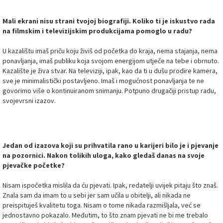
Mali ekrani nisu strani tvojoj biografiji. Koliko ti je iskustvo rada
na filmskim i televizijskim produkcijama pomoglo u radu?
U kazalištu imaš priču koju živiš od početka do kraja, nema stajanja, nema
ponavljanja, imaš publiku koja svojom energijom utječe na tebe i obrnuto.
Kazalište je živa stvar. Na televiziji, ipak, kao da ti u dušu prodire kamera,
sve je minimalistički postavljeno. Imaš i mogućnost ponavljanja te ne
govorimo više o kontinuiranom snimanju. Potpuno drugačiji pristup radu,
svojevrsni izazov.
Jedan od izazova koji su prihvatila rano u karijeri bilo je i pjevanje
na pozornici. Nakon tolikih uloga, kako gledaš danas na svoje
pjevačke početke?
Nisam ispočetka mislila da ću pjevati. Ipak, redatelji uvijek pitaju što znaš.
Znala sam da imam to u sebi jer sam učila u obitelji, ali nikada ne
preispituješ kvalitetu toga. Nisam o tome nikada razmišljala, već se
jednostavno pokazalo. Međutim, to što znam pjevati ne bi me trebalo