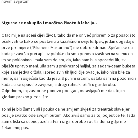
novim svijetom.
Sigurno se nakupilo i mnoštvo životnih lekcija…
Otac mi je na sceni cijeli život, tako da me on već pripremio za posao: što
očekivati te kako se postaviti u kazališnom svijetu. Ipak, jedan događaj s
prve premijere (“Filumena Marturano”) me dobro zdrmao. Sjećam se da
kada je završio prvi aplauz publike da smo ponovo izašli svi na scenu da
im se poklonimo. Imala sam dojam, da, iako sam bila sporedni lik, svi
plješću upravo meni. Bila sam u prekrasnoj haljini, sa sedam-osam buketa
koje sam jedva držala, ispred svih tih ljudi čije ovacije, iako nisu bile za
mene, sam osjećala kao da jesu. S punim srcem, ostala sam na pozornici i
kada su se spustile zavjese, a drugi rutinski otišli u garderobu.
Odjednom, taj zastor se ponovo podigao, ostavljajući me da stojim i
gledam prazno gledalište.
To mi je bio šamar, ali i pouka da ne smijem živjeti za trenutak slave jer
poslije svatko ode svojim putem. Ako živiš samo za to, pojest će te. Tada
sam otišla sa scene, uzela stvari iz garderobe i otišla doma gdje me
čekao moj pas.