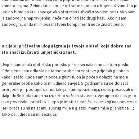
zamarati njima. Želim dati najbolje od sebe u posao u kojem uživam. I to je
jedino bitno na kraju svega: ako si sretan i uživaš u svojem radu. Ako sam
ja zadovoljna napravljenim, neće me dirati što drugi kažu. Ako nisam
zadovoljna, onda mi ni božanstveni komplimenti neće značiti puno.
U cijeloj priči važnu ulogu igrala je i tvoja obitelj koja dobro zna
što znači izučavati umjetnički zanat.
Uvijek sam imala obiteljsku podršku jer se svi nalazimo u istom poslu.
Odmalena sam odlazila na tatine probe i predstave gdje bih ga pitala
kako i zašto. Kada sam ja počela glumiti, on je počeo dolaziti na moje
generalne probe kako bi mi udijelio savjet. S godinama su se dolasci
prorijedili jer postaješ samostalnija, samopouzdanija, izučiš posao, ali on i
dalje dođe kada radim na izuzetno važnim stvarima. Vjerujem da nas je to
jako povezalo i približilo. Lijepo je imati zajednički svijet koji nas povezuje
jer i braća su mi na sceni, suprug mi je u glazbi, mama mi je pijanistica…;
tako da, „djeca su mi zeznuta.“