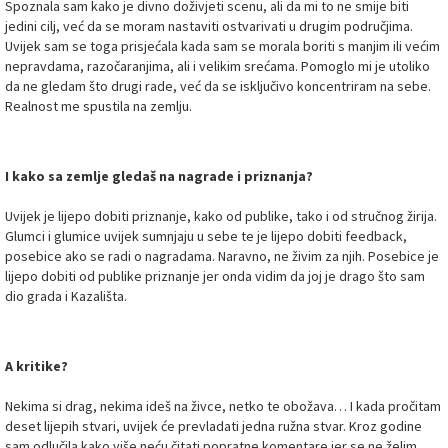
Spoznala sam kako je divno doživjeti scenu, ali da mi to ne smije biti
jedini cilj, već da se moram nastaviti ostvarivati u drugim područjima.
Uvijek sam se toga prisjećala kada sam se morala boriti s manjim ili većim
nepravdama, razočaranjima, ali i velikim srećama. Pomoglo mi je utoliko
da ne gledam što drugi rade, već da se isključivo koncentriram na sebe.
Realnost me spustila na zemlju.
I kako sa zemlje gledaš na nagrade i priznanja?
Uvijek je lijepo dobiti priznanje, kako od publike, tako i od stručnog žirija.
Glumci i glumice uvijek sumnjaju u sebe te je lijepo dobiti feedback,
posebice ako se radi o nagradama. Naravno, ne živim za njih. Posebice je
lijepo dobiti od publike priznanje jer onda vidim da joj je drago što sam
dio grada i Kazališta.
A kritike?
Nekima si drag, nekima ideš na živce, netko te obožava… I kada pročitam
deset lijepih stvari, uvijek će prevladati jedna ružna stvar. Kroz godine
sam odlučila kako više neću čitati popratne komentare jer se ne želim