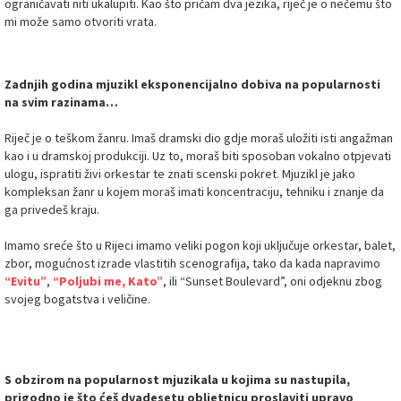
ograničavati niti ukalupiti. Kao što pričam dva jezika, riječ je o nečemu što
mi može samo otvoriti vrata.
Zadnjih godina mjuzikl eksponencijalno dobiva na popularnosti
na svim razinama…
Riječ je o teškom žanru. Imaš dramski dio gdje moraš uložiti isti angažman
kao i u dramskoj produkciji. Uz to, moraš biti sposoban vokalno otpjevati
ulogu, ispratiti živi orkestar te znati scenski pokret. Mjuzikl je jako
kompleksan žanr u kojem moraš imati koncentraciju, tehniku i znanje da
ga privedeš kraju.
Imamo sreće što u Rijeci imamo veliki pogon koji uključuje orkestar, balet,
zbor, mogućnost izrade vlastitih scenografija, tako da kada napravimo
“Evitu”
,
“Poljubi me, Kato”
, ili “Sunset Boulevard”, oni odjeknu zbog
svojeg bogatstva i veličine.
S obzirom na popularnost mjuzikala u kojima su nastupila,
prigodno je što ćeš dvadesetu obljetnicu proslaviti upravo