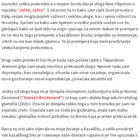
izuzetno velika prekretnica u mojem životu bila je uloga Nine Filipovne u
mjuziklu
“Jalta, Jalta”
. S obzirom na to kako sam cijeli život provela u
Italiji, nisam mogla pojmiti važnost i veličinu uloge, kao i njenu važnost za
Hrvatsku. Sjećam se kako sam tijekom izvedbe počela uviđati sve to,
gledajući kako se ljudi dižu na noge i pjevaju sa mnom. Nakon te premijere
mi se dosta toga promijenilo u kazališnom životu; uslijedile su nominacije,
otkrili su me kao mladu glumicu. To je premijera koja meni predstavlja
veliku karijernu prekretnicu.
Drugi važni preokret bio mi je kada sam počela raditi s Talijanskom
dramom gdje sam imala mnoštvo prekrasnih uloga. Njenom radu sam
doprinijela i kao ravnateljica: otvorila sam nove suradnje, organizirala
nova gostovanja i nove koprodukcije, povećala ansambl itd.
Jedna od uloga koja mi je donijela neizmjerno zadovoljstvo bila je Norma
Desmond (
“Sunset Boulevard”
) za koju sam i dobila Nagradu hrvatskog
glumišta (2020.). Ona mi je donijela toliko toga u tom trenutku jer sam se
osjećala zrelo. Osjećala sam se zrela po godinama, imala sam nužnu
vokalnu i glumačku zrelost potrebnu za Normu koja je jedan prekrasan lik.
Djeca su isto jako utjecala na moje bivanje u Kazalištu, a veliki preokret
van kazališnog bilo je i snimanje naše domaće sapunice jer me upoznala s