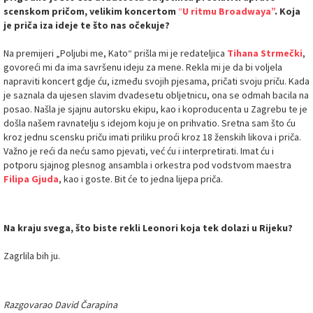
scenskom pričom, velikim koncertom
“
U ritmu Broadwaya”
. Koja
je priča iza ideje te što nas očekuje?
Na premijeri „Poljubi me, Kato“ prišla mi je redateljica
Tihana Strmečki
,
govoreći mi da ima savršenu ideju za mene. Rekla mi je da bi voljela
napraviti koncert gdje ću, između svojih pjesama, pričati svoju priču. Kada
je saznala da ujesen slavim dvadesetu obljetnicu, ona se odmah bacila na
posao. Našla je sjajnu autorsku ekipu, kao i koproducenta u Zagrebu te je
došla našem ravnatelju s idejom koju je on prihvatio. Sretna sam što ću
kroz jednu scensku priču imati priliku proći kroz 18 ženskih likova i priča.
Važno je reći da neću samo pjevati, već ću i interpretirati. Imat ću i
potporu sjajnog plesnog ansambla i orkestra pod vodstvom maestra
Filipa Gjuda
, kao i goste. Bit će to jedna lijepa priča.
Na kraju svega, što biste rekli Leonori koja tek dolazi u Rijeku?
Zagrlila bih ju.
Razgovarao David Čarapina