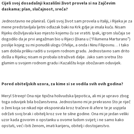
Cijeli svoj dosadašnji kazališni život provela si na Zajčevim
daskama; plan, slučajnost, sreća?
Jednostavno ne planiraš. Cijeli svoj život sam provela u Italiji, i Rijeka je za
mene predstavljala ljetni odlazak baki na Krk gdje je imala kuću. Nisam
Rijeku doživljavala kao mjesto kojemu ću se vratiti. Ipak, igrom slučaja se
dogodilo da je prvi angažman bio u Rijeci (Diana u (“Filumena Marturano”)
poslije kojeg su mi ponudili ulogu Ofelije, a onda i Ninu Filipovnu… I tako
sam dobila priliku raditi u svojem rodnom gradu. Jednostavno sam drito
došla u Rijeku; nisam ni probala istraživati dalje. Jako sam sretna što
glumim u svojem rodnom gradu i Kazalištu koje obožavam oduvijek.
Pored obiteljskih uzora, za kime si se vodila svih ovih godina?
Meryl Streep! Ona nije tipična holivudska ljepotica, ali mi je upravo zbog
toga oduvijek bila božanstvena. Jednostavno mi je prekrasno što je riječ
o ženi koja se nikad nije eksponirala kroz tračeve ili afere te je uspjela
održati svoj brak i obitelj kroz sve te silne godine. Ona mi je jedan veliki
uzor kada govorim o opstanku u ovome ludom svijet; i ne samo kako
opstati, već i biti ženom, imati karijeru, obitelj i dostojanstvo.