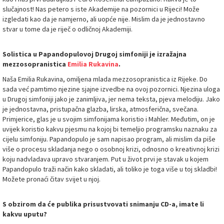
slučajnost! Nas petero s iste Akademije na pozornici u Rijeci! Može
izgledati kao da je namjerno, ali uopće nije. Mislim da je jednostavno
stvar u tome da je riječ o odličnoj Akademiji.
Solistica u Papandopulovoj Drugoj simfoniji je izražajna
mezzosopranistica
Emilia Rukavina
.
Naša Emilia Rukavina, omiljena mlada mezzosopranistica iz Rijeke. Do
sada već pamtimo njezine sjajne izvedbe na ovoj pozornici. Njezina uloga
u Drugoj simfoniji jako je zanimljiva, jer nema teksta, pjeva melodiju. Jako
je jednostavna, pristupačna glazba, lirska, atmosferična, svečana.
Primjerice, glas je u svojim simfonijama koristio i Mahler. Međutim, on je
uvijek koristio kakvu pjesmu na kojoj bi temeljio programsku naznaku za
cijelu simfoniju. Papandopulo je sam napisao program, ali mislim da piše
više o procesu skladanja nego o osobnoj krizi, odnosno o kreativnoj krizi
koju nadvladava upravo stvaranjem. Put u život prvi je stavak u kojem
Papandopulo traži način kako skladati, ali toliko je toga više u toj skladbi!
Možete pronaći čitav svijet u njoj.
S obzirom da će publika prisustvovati snimanju CD-a, imate li
kakvu uputu?