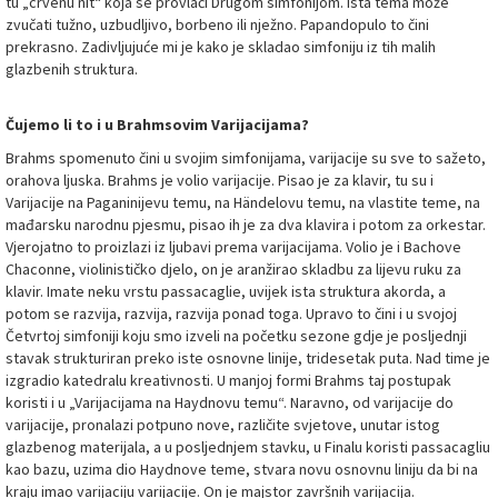
tu „crvenu nit“ koja se provlači Drugom simfonijom. Ista tema može
zvučati tužno, uzbudljivo, borbeno ili nježno. Papandopulo to čini
prekrasno. Zadivljujuće mi je kako je skladao simfoniju iz tih malih
glazbenih struktura.
Čujemo li to i u Brahmsovim Varijacijama?
Brahms spomenuto čini u svojim simfonijama, varijacije su sve to sažeto,
orahova ljuska. Brahms je volio varijacije. Pisao je za klavir, tu su i
Varijacije na Paganinijevu temu, na Händelovu temu, na vlastite teme, na
mađarsku narodnu pjesmu, pisao ih je za dva klavira i potom za orkestar.
Vjerojatno to proizlazi iz ljubavi prema varijacijama. Volio je i Bachove
Chaconne, violinističko djelo, on je aranžirao skladbu za lijevu ruku za
klavir. Imate neku vrstu passacaglie, uvijek ista struktura akorda, a
potom se razvija, razvija, razvija ponad toga. Upravo to čini i u svojoj
Četvrtoj simfoniji koju smo izveli na početku sezone gdje je posljednji
stavak strukturiran preko iste osnovne linije, tridesetak puta. Nad time je
izgradio katedralu kreativnosti. U manjoj formi Brahms taj postupak
koristi i u „Varijacijama na Haydnovu temu“. Naravno, od varijacije do
varijacije, pronalazi potpuno nove, različite svjetove, unutar istog
glazbenog materijala, a u posljednjem stavku, u Finalu koristi passacagliu
kao bazu, uzima dio Haydnove teme, stvara novu osnovnu liniju da bi na
kraju imao varijaciju varijacije. On je majstor završnih varijacija.