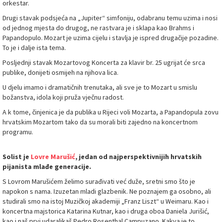
orkestar.
Drugi stavak podsjeća na „Jupiter“ simfoniju, odabranu temu uzima i nosi
od jednog mjesta do drugog, ne rastvara je i sklapa kao Brahms i
Papandopulo. Mozart je uzima cijelu i stavlja je ispred drugačije pozadine.
To je i dalje ista tema.
Posljednji stavak Mozartovog Koncerta za klavir br. 25 ugrijat će srca
publike, donijeti osmijeh na njihova lica.
U djelu imamo i dramatičnih trenutaka, ali sve je to Mozart u smislu
božanstva, idola koji pruža vječnu radost.
A k tome, činjenica je da publika u Rijeci voli Mozarta, a Papandopula zovu
hrvatskim Mozartom tako da su morali biti zajedno na koncertnom
programu.
Solist je
Lovre Marušić
, jedan od najperspektivnijih hrvatskih
pijanista mlađe generacije.
S Lovrom Marušićem želimo surađivati već duže, sretni smo što je
napokon s nama. Izuzetan mladi glazbenik. Ne poznajem ga osobno, ali
studirali smo na istoj Muzičkoj akademiji „Franz Liszt“ u Weimaru. Kao i
koncertna majstorica Katarina Kutnar, kao i druga oboa Daniela Jurišić,
kao i naš prvi udaraljkaš Pedro Rosenthal Campuzano. Kakva je to