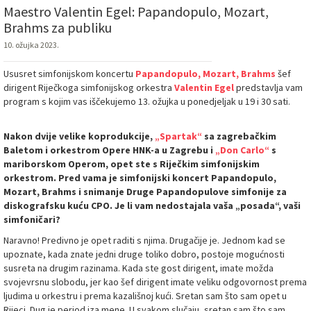
Maestro Valentin Egel: Papandopulo, Mozart,
Brahms za publiku
10. ožujka 2023.
Ususret simfonijskom koncertu
Papandopulo, Mozart, Brahms
šef
dirigent Riječkoga simfonijskog orkestra
Valentin Egel
predstavlja vam
program s kojim vas iščekujemo 13. ožujka u ponedjeljak u 19 i 30 sati.
Nakon dvije velike koprodukcije,
„Spartak“
sa zagrebačkim
Baletom i orkestrom Opere HNK-a u Zagrebu i
„Don Carlo“
s
mariborskom Operom, opet ste s Riječkim simfonijskim
orkestrom. Pred vama je simfonijski koncert Papandopulo,
Mozart, Brahms i snimanje Druge Papandopulove simfonije za
diskografsku kuću CPO. Je li vam nedostajala vaša „posada“, vaši
simfoničari?
Naravno! Predivno je opet raditi s njima. Drugačije je. Jednom kad se
upoznate, kada znate jedni druge toliko dobro, postoje mogućnosti
susreta na drugim razinama. Kada ste gost dirigent, imate možda
svojevrsnu slobodu, jer kao šef dirigent imate veliku odgovornost prema
ljudima u orkestru i prema kazališnoj kući. Sretan sam što sam opet u
Rijeci. Dug je period iza mene. U svakom slučaju, sretan sam što sam