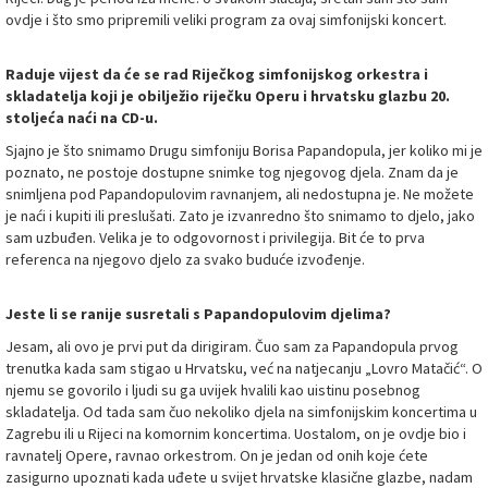
ovdje i što smo pripremili veliki program za ovaj simfonijski koncert.
Raduje vijest da će se rad Riječkog simfonijskog orkestra i
skladatelja koji je obilježio riječku Operu i hrvatsku glazbu 20.
stoljeća naći na CD-u.
Sjajno je što snimamo Drugu simfoniju Borisa Papandopula, jer koliko mi je
poznato, ne postoje dostupne snimke tog njegovog djela. Znam da je
snimljena pod Papandopulovim ravnanjem, ali nedostupna je. Ne možete
je naći i kupiti ili preslušati. Zato je izvanredno što snimamo to djelo, jako
sam uzbuđen. Velika je to odgovornost i privilegija. Bit će to prva
referenca na njegovo djelo za svako buduće izvođenje.
Jeste li se ranije susretali s Papandopulovim djelima?
Jesam, ali ovo je prvi put da dirigiram. Čuo sam za Papandopula prvog
trenutka kada sam stigao u Hrvatsku, već na natjecanju „Lovro Matačić“. O
njemu se govorilo i ljudi su ga uvijek hvalili kao uistinu posebnog
skladatelja. Od tada sam čuo nekoliko djela na simfonijskim koncertima u
Zagrebu ili u Rijeci na komornim koncertima. Uostalom, on je ovdje bio i
ravnatelj Opere, ravnao orkestrom. On je jedan od onih koje ćete
zasigurno upoznati kada uđete u svijet hrvatske klasične glazbe, nadam