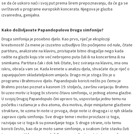
se da će uskoro naći i svoj put prema širem prepoznavanju, da će ga se
uvrštavati u programe europskih koncerata. Njegova je glazba
izvanredna, genijalna.
Kako doživljavate Papandopulovu Drugu simfoniju?
Druga simfonija je posebno djelo. Kao prvo, riječ je eksploziji
kreativnosti! Za mene je izuzetno uzbudljivo što počinjemo od nule, čitate
partituru, analizirate na klaviru, pristupate bitno drugačije nego kada
radite na glazbi koju ste već nebrojeno puta čuli ili na koncertima ili na
snimkama. Partitura čak i dok tek čitate, bez sviranja na klaviru, ima onu
iskru, obraća vam se. Kada krenete u analizu djela, shvaćate da je riječ o
zapanjujućem skladateljskom umijeću. Drago mi je stoga što je u
programu i Brahmsovo djelo. Papandopulo koristi nešto po čemu je
Brahms postao poznat u kasnom 19. stoljeću, završnu varijaciju. Brahms
bi uzeo motiv iz kojeg bi stvorio čitavu simfoniju, iz jednog atoma glazbe.
U svojoj Drugoj Papandopulo čini upravo to, uspostavlja jednu temu na
početku i razlama je u dva atoma, dva motiva, dvije minijaturne glazbene
strukture, te uzima tri note iz prvoga, dvije note iz drugoga i iz njih sklada
zapravo cijelu simfoniju. Sve druge teme i motivi proizlaze iz toga,
razvijaju se iz toga ili su ponavljanje toga. S druge strane, istu temu
koristi često, kao da je moto same simfonije, u svakom ćete stavku čuti