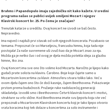
Brahms i Papandopulo imaju zajedničku nit kako kažete. U sredini
programa našao se publici uvijek omiljeni Mozart i njegov
Klavirski koncert br. 25. Po čemu je značajan?
Trenutak katarze u središtu. Ovaj koncert ne izvodi se baš često.
Nepravedno.
Ima najveći i najduži prvi stavak od svih njegovih koncerata. Pozabavio se
temama. Prepoznat će svi Marseljezu, francusku himnu, koja tada nije
postojala! Za naše suvremene uši zvuči kao da je Mozart znao za nju.
Možda ga je netko čuo i od ovog je djela možda potekla ideja za glazbu
himne, tko zna.
Ovaj Koncert ima sve ono što volimo kod Mozarta. Naročito je lijepo kako
gudači prate solista na klaviru. Čarobno. Boje koje čujete samo u
Mozartovim koncertima za klavir. Atmosferu stvara toliko lako. Već u
ovom djelu čujem ono što će doći kasnije, čujem Beethovena. Pokazivanje
prstom prema budućnosti. Pružanje ruke nadolazećoj generaciji
skladatelja. Izvodili smo i Beethovenov Četvrti klavirski koncert i motivi,
strukture su vrlo slične. Kod Beethovena imate svu ljepotu koju ste već
prepoznali u Mozartovom Klavirskom koncertu koji je tako lijepo otvorio
vrata koracima koji tek dolaze u koncertima za solo instrumente i