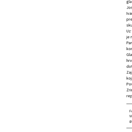
gla
Jos
Iva
pr
sku
Uz 
je 
Pan
kon
Gla
hrv
dot
Zaj
koj
Pov
Zri
rep
F
V
g