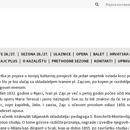
Prijava na newsl
 26./27.
SEZONA 26./27.
ULAZNICE
OPERA
BALET
HRVATSKA
ZAJC PLUS
O KAZALIŠTU
PRETHODNE SEZONE
KONTAKTI
UPRAV
etka je pojava u novijoj kulturnoj povijesti da jedan umjetnik ovlada kroz
 što je bio slučaj sa skladateljem Ivanom pl. Zajcom, po kojem je razdobl
egovim imenom.
en 1832. godine u Rijeci, Ivan pl. Zajc je već u petoj godini počeo učiti kla
u operu Maria Teresa) i javno nastupati. Sve su to bili znakovi da će se p
c, vojni kapelnik, želio. I zaista, Zajc s očevom privolom odlazi 1850. n
adeset opusa.
 učenik istaknutih talijanskih skladatelja i pedagoga S. Ronchetti-Montevitija,
onuo studiju. O tome govore različita priznanja, nagrade i izvedbe njegovih 
ane u Milanu kao dirigent u Scali, koju je dobio 1855. po završetku studija