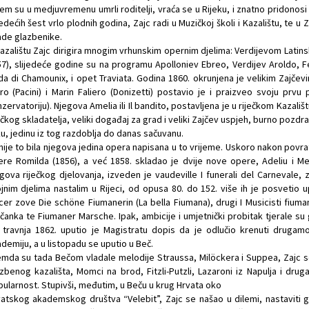
em su u medjuvremenu umrli roditelji, vraća se u Rijeku, i znatno pridonosi
jedećih šest vrlo plodnih godina, Zajc radi u Muzičkoj školi i Kazalištu, te u Z
de glazbenike.
azalištu Zajc dirigira mnogim vrhunskim opernim djelima: Verdijevom Latinsk
7), slijedeće godine su na programu Apolloniev Ebreo, Verdijev Aroldo, Ferra
da di Chamounix, i opet Traviata. Godina 1860. okrunjena je velikim Zajče
ro (Pacini) i Marin Faliero (Donizetti) postavio je i praizveo svoju pr
zervatoriju). Njegova Amelia ili Il bandito, postavljena je u riječkom Kazali
ečkog skladatelja, veliki događaj za grad i veliki Zajčev uspjeh, burno pozd
ku, jedinu iz tog razdoblja do danas sačuvanu.
 nije to bila njegova jedina opera napisana u to vrijeme. Uskoro nakon povr
re Romilda (1856), a već 1858. skladao je dvije nove opere, Adeliu i Me
gova riječkog djelovanja, izveden je vaudeville I funerali del Carnevale,
jnim djelima nastalim u Rijeci, od opusa 80. do 152. više ih je posveti
cer zove Die schöne Fiumanerin (La bella Fiumana), drugi I Musicisti fiuman
čanka te Fiumaner Marsche. Ipak, ambicije i umjetnički probitak tjerale su 
 travnja 1862. uputio je Magistratu dopis da je odlučio krenuti drugamo
demiju, a u listopadu se uputio u Beč.
mda su tada Bečom vladale melodije Straussa, Milöckera i Suppea, Zajc s
zbenog kazališta, Momci na brod, Fitzli-Putzli, Lazaroni iz Napulja i drug
ularnost. Stupivši, međutim, u Beču u krug Hrvata oko
atskog akademskog društva “Velebit”, Zajc se našao u dilemi, nastaviti gr