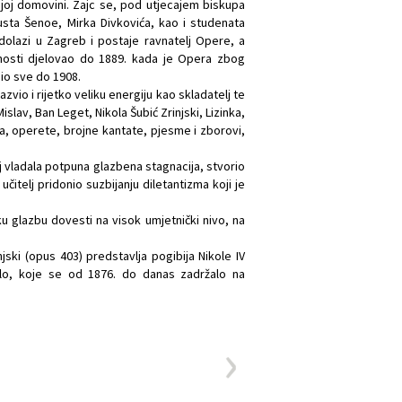
joj domovini. Zajc se, pod utjecajem biskupa
usta Šenoe, Mirka Divkovića, kao i studenata
olazi u Zagreb i postaje ravnatelj Opere, a
nosti djelovao do 1889. kada je Opera zbog
bio sve do 1908.
azvio i rijetko veliku energiju kao skladatelj te
lav, Ban Leget, Nikola Šubić Zrinjski, Lizinka,
mida, operete, brojne kantate, pjesme i zborovi,
oj vladala potpuna glazbena stagnacija, stvorio
telj pridonio suzbijanju diletantizma koji je
u glazbu dovesti na visok umjetnički nivo, na
jski (opus 403) predstavlja pogibija Nikole IV
jelo, koje se od 1876. do danas zadržalo na