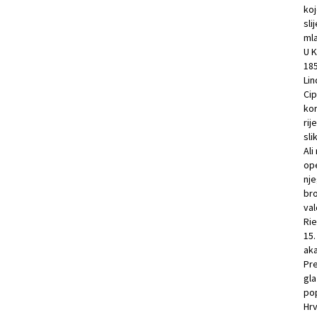
koj
sli
mla
U K
185
Lin
Cip
kon
rij
sli
Ali
ope
nje
bro
val
Rie
15.
aka
Pre
gla
pop
Hrv