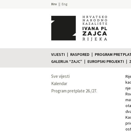
Hrv
Eng
VIJESTI
RASPORED
PROGRAM PRETPLATE
GALERIJA “ZAJC”
EUROPSKI PROJEKTI
Sve vijesti
Rij
kao
Kalendar
nj
Program pretplate 26./27.
Rođ
mal
ota
dv
Kao
pri
ost