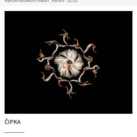
Riječko kazalište mladih “Kamov” 21/22
ČIPKA