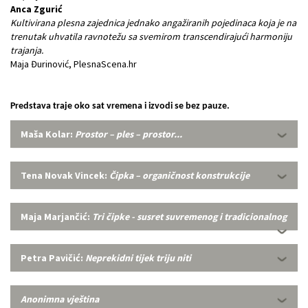
Anca Zgurić
Kultivirana plesna zajednica jednako angažiranih pojedinaca koja je na
trenutak uhvatila ravnotežu sa svemirom transcendirajući harmoniju
trajanja.
Maja Đurinović, PlesnaScena.hr
Predstava traje oko sat vremena i izvodi se bez pauze.
Maša Kolar:
Prostor – ples – prostor...
Tena Novak Vincek:
Čipka – organičnost konstrukcije
Maja Marjančić:
Tri čipke - susret suvremenog i tradicionalnog
Petra Pavičić:
Neprekidni tijek triju niti
Anonimna vještina