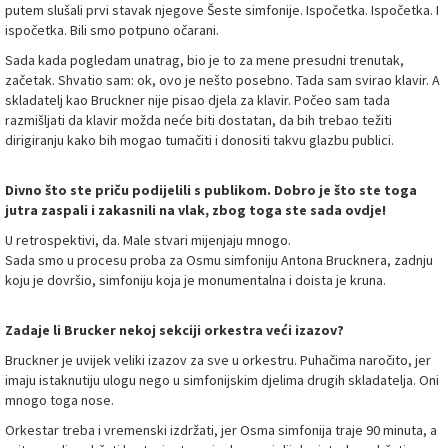
putem slušali prvi stavak njegove Šeste simfonije. Ispočetka. Ispočetka. I
ispočetka. Bili smo potpuno očarani.
Sada kada pogledam unatrag, bio je to za mene presudni trenutak,
začetak. Shvatio sam: ok, ovo je nešto posebno. Tada sam svirao klavir. A
skladatelj kao Bruckner nije pisao djela za klavir. Počeo sam tada
razmišljati da klavir možda neće biti dostatan, da bih trebao težiti
dirigiranju kako bih mogao tumačiti i donositi takvu glazbu publici.
Divno što ste priču podijelili s publikom. Dobro je što ste toga
jutra zaspali i zakasnili na vlak, zbog toga ste sada ovdje!
U retrospektivi, da. Male stvari mijenjaju mnogo.
Sada smo u procesu proba za Osmu simfoniju Antona Brucknera, zadnju
koju je dovršio, simfoniju koja je monumentalna i doista je kruna.
Zadaje li Brucker nekoj sekciji orkestra veći izazov?
Bruckner je uvijek veliki izazov za sve u orkestru. Puhačima naročito, jer
imaju istaknutiju ulogu nego u simfonijskim djelima drugih skladatelja. Oni
mnogo toga nose.
Orkestar treba i vremenski izdržati, jer Osma simfonija traje 90 minuta, a