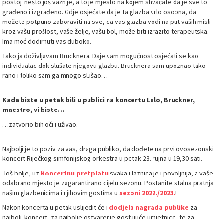
postoji nešto još važnije, a to je mjesto na kojem shvaćate da je sve to
građeno i izgrađeno. Gdje osjećate da je ta glazba vrlo osobna, da
možete potpuno zaboraviti na sve, da vas glazba vodi na put vaših misli
kroz vašu prošlost, vaše želje, vašu bol, može biti izrazito terapeutska.
Ima moć dodirnuti vas duboko.
Tako ja doživljavam Brucknera. Daje vam mogućnost osjećati se kao
individualac dok slušate njegovu glazbu. Brucknera sam upoznao tako
rano i toliko sam ga mnogo slušao…
Kada biste u petak bili u publici na koncertu Lalo, Bruckner,
maestro, vi biste…
…zatvorio bih oči i uživao.
Najbolji je to poziv za vas, draga publiko, da dođete na prvi ovosezonski
koncert Riječkog simfonijskog orkestra u petak 23. rujna u 19,30 sati.
Još bolje, uz
Koncertnu pretplatu
svaka ulaznica je i povoljnija, a vaše
odabrano mjesto je zagarantirano cijelu sezonu. Postanite stalna pratnja
našim glazbenicima i njihovim gostima u
sezoni 2022./2023.
!
Nakon koncerta u petak uslijedit će i
dodjela nagrada publike
za
najbolji koncert, za najbolje ostvarenje gostujuće umjetnice, te za