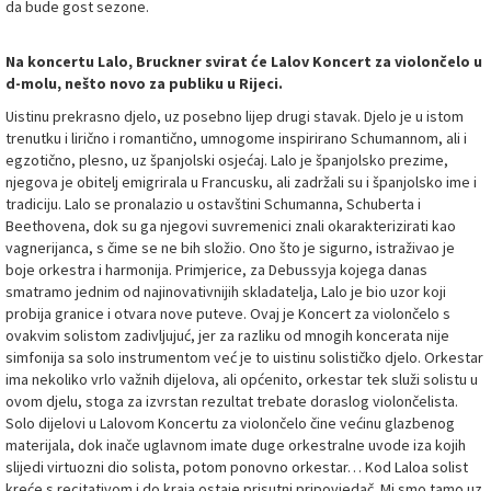
da bude gost sezone.
Na koncertu Lalo, Bruckner svirat će Lalov Koncert za violončelo u
d-molu, nešto novo za publiku u Rijeci.
Uistinu prekrasno djelo, uz posebno lijep drugi stavak. Djelo je u istom
trenutku i lirično i romantično, umnogome inspirirano Schumannom, ali i
egzotično, plesno, uz španjolski osjećaj. Lalo je španjolsko prezime,
njegova je obitelj emigrirala u Francusku, ali zadržali su i španjolsko ime i
tradiciju. Lalo se pronalazio u ostavštini Schumanna, Schuberta i
Beethovena, dok su ga njegovi suvremenici znali okarakterizirati kao
vagnerijanca, s čime se ne bih složio. Ono što je sigurno, istraživao je
boje orkestra i harmonija. Primjerice, za Debussyja kojega danas
smatramo jednim od najinovativnijih skladatelja, Lalo je bio uzor koji
probija granice i otvara nove puteve. Ovaj je Koncert za violončelo s
ovakvim solistom zadivljujuć, jer za razliku od mnogih koncerata nije
simfonija sa solo instrumentom već je to uistinu solističko djelo. Orkestar
ima nekoliko vrlo važnih dijelova, ali općenito, orkestar tek služi solistu u
ovom djelu, stoga za izvrstan rezultat trebate doraslog violončelista.
Solo dijelovi u Lalovom Koncertu za violončelo čine većinu glazbenog
materijala, dok inače uglavnom imate duge orkestralne uvode iza kojih
slijedi virtuozni dio solista, potom ponovno orkestar… Kod Laloa solist
kreće s recitativom i do kraja ostaje prisutni pripovjedač. Mi smo tamo uz