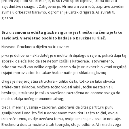
pritom valja održati kretanje, tu su i vrlo spori dijelovi, treba održati
zajedništvo i snagu… Zahtjevno je. Ali moram vam reći, zapravo zavidim
svima u orkestru! Naravno, ogroman je užitak dirigirati. Ali svirati tu
glazbu…
Biti u samom središtu glazbe sigurno jest nešto na čemu je lako
zavidjeti. Vjerojatno osobito kada je o Bruckneru riječ.
Naravno. Brucknera dijelim na tri razine:
prva je duhovna – skladatelj je u molitvi ili dijalogu s rajem, puhači daju taj
zborski osjećaj kao da ste netom izašli iz katedrale. Istovremeno,
orkestar zvuči kao velike orgulje. Znamo da je Bruckner bio vrsni orguljaš
i sjajni improvizator. Na takav hrabar način je i skladao glazbu;
druga je nevjerojatna struktura – toliko čista, toliko se lako shvaća
arhitektura skladbe. Možete točno vidjeti misli, točku nestajanja u
beskraju, struktura je toliko savršeno razrađena od osnove svega do
malih detalja nečeg monumentalnog;
treća, meni najvažnija – zaborav. Zaboraviš da čitaš partituru punu
genijalnosti i ono što čini u određenom trenutku i zašto to čini, ovdje
izokreće temu, ovdje uvećava temu, ovdje smanjuje… sve to nestaje.
Brucknera doista možete čitati teorijski, što je odlično. Ali iznad svega