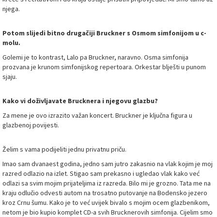
njega.
Potom slijedi bitno drugačiji Bruckner s Osmom simfonijom u c-
molu.
Golemi je to kontrast, Lalo pa Bruckner, naravno. Osma simfonija
prozvana je krunom simfonijskog repertoara. Orkestar blješti u punom
sjaju.
Kako vi doživljavate Brucknera i njegovu glazbu?
Za mene je ovo izrazito važan koncert. Bruckner je ključna figura u
glazbenoj povijesti.
Želim s vama podijeliti jednu privatnu priču.
Imao sam dvanaest godina, jedno sam jutro zakasnio na vlak kojim je moj
razred odlazio na izlet. Stigao sam prekasno i ugledao vlak kako već
odlazi sa svim mojim prijateljima iz razreda. Bilo mi je grozno. Tata me na
kraju odlučio odvesti autom na trosatno putovanje na Bodensko jezero
kroz Crnu šumu. Kako je to već uvijek bivalo s mojim ocem glazbenikom,
netom je bio kupio komplet CD-a svih Brucknerovih simfonija. Cijelim smo