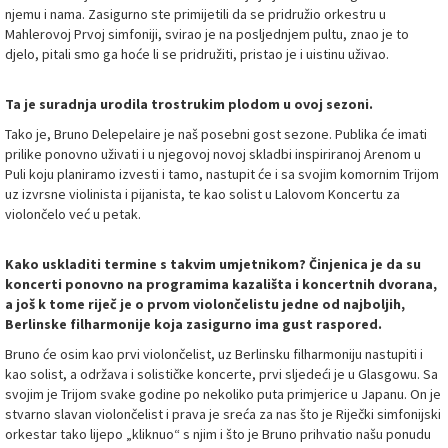
njemu i nama. Zasigurno ste primijetili da se pridružio orkestru u
Mahlerovoj Prvoj simfoniji, svirao je na posljednjem pultu, znao je to
djelo, pitali smo ga hoće li se pridružiti, pristao je i uistinu uživao.
Ta je suradnja urodila trostrukim plodom u ovoj sezoni.
Tako je, Bruno Delepelaire je naš posebni gost sezone. Publika će imati
prilike ponovno uživati i u njegovoj novoj skladbi inspiriranoj Arenom u
Puli koju planiramo izvesti i tamo, nastupit će i sa svojim komornim Trijom
uz izvrsne violinista i pijanista, te kao solist u Lalovom Koncertu za
violončelo već u petak.
Kako uskladiti termine s takvim umjetnikom? Činjenica je da su
koncerti ponovno na programima kazališta i koncertnih dvorana,
a još k tome riječ je o prvom violončelistu jedne od najboljih,
Berlinske filharmonije koja zasigurno ima gust raspored.
Bruno će osim kao prvi violončelist, uz Berlinsku filharmoniju nastupiti i
kao solist, a održava i solističke koncerte, prvi sljedeći je u Glasgowu. Sa
svojim je Trijom svake godine po nekoliko puta primjerice u Japanu. On je
stvarno slavan violončelist i prava je sreća za nas što je Riječki simfonijski
orkestar tako lijepo „kliknuo“ s njim i što je Bruno prihvatio našu ponudu