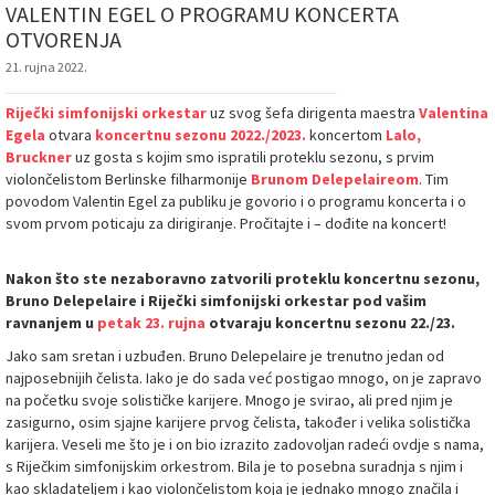
VALENTIN EGEL O PROGRAMU KONCERTA
OTVORENJA
21. rujna 2022.
Riječki simfonijski orkestar
uz svog šefa dirigenta maestra
Valentina
Egela
otvara
koncertnu sezonu 2022./2023.
koncertom
Lalo,
Bruckner
uz gosta s kojim smo ispratili proteklu sezonu, s prvim
violončelistom Berlinske filharmonije
Brunom Delepelaireom
. Tim
povodom Valentin Egel za publiku je govorio i o programu koncerta i o
svom prvom poticaju za dirigiranje. Pročitajte i – dođite na koncert!
Nakon što ste nezaboravno zatvorili proteklu koncertnu sezonu,
Bruno Delepelaire i Riječki simfonijski orkestar pod vašim
ravnanjem u
petak 23. rujna
otvaraju koncertnu sezonu 22./23.
Jako sam sretan i uzbuđen. Bruno Delepelaire je trenutno jedan od
najposebnijih čelista. Iako je do sada već postigao mnogo, on je zapravo
na početku svoje solističke karijere. Mnogo je svirao, ali pred njim je
zasigurno, osim sjajne karijere prvog čelista, također i velika solistička
karijera. Veseli me što je i on bio izrazito zadovoljan radeći ovdje s nama,
s Riječkim simfonijskim orkestrom. Bila je to posebna suradnja s njim i
kao skladateljem i kao violončelistom koja je jednako mnogo značila i