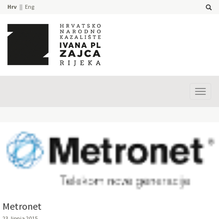
Hrv
Eng
Prika
izbor
Metronet
23. lipnja 2015.