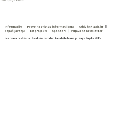
Informacije
Pravo na pristup informacijama
Arhiv hnk-zajc.hr
Zapošljavanje
EU projekti
Sponzori
Prijava na newsletter
Sva prava pridržana Hrvatsko narodno kazalište Ivana pl. Zajca Rijeka 2015.