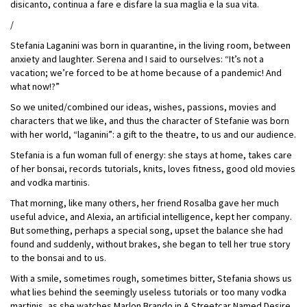
disicanto, continua a fare e disfare la sua maglia e la sua vita.
/
Stefania Laganini was born in quarantine, in the living room, between
anxiety and laughter. Serena and I said to ourselves: “It’s not a
vacation; we’re forced to be at home because of a pandemic! And
what now!?”
So we united/combined our ideas, wishes, passions, movies and
characters that we like, and thus the character of Stefanie was born
with her world, “laganini”: a gift to the theatre, to us and our audience.
Stefania is a fun woman full of energy: she stays at home, takes care
of her bonsai, records tutorials, knits, loves fitness, good old movies
and vodka martinis.
That morning, like many others, her friend Rosalba gave her much
useful advice, and Alexia, an artificial intelligence, kept her company.
But something, perhaps a special song, upset the balance she had
found and suddenly, without brakes, she began to tell her true story
to the bonsai and to us.
With a smile, sometimes rough, sometimes bitter, Stefania shows us
what lies behind the seemingly useless tutorials or too many vodka
martinis, as she watches Marlon Brando in A Streetcar Named Desire,