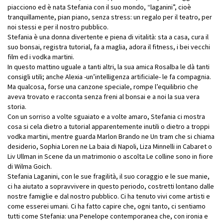
piacciono ed è nata Stefania con il suo mondo, “laganini”, cioè
tranquillamente, pian piano, senza stress: un regalo per il teatro, per
noi stessi e per il nostro pubblico.
Stefania è una donna divertente e piena di vitalità: sta a casa, cura il
suo bonsai, registra tutorial, fa a maglia, adora il fitness, i bei vecchi
film ed i vodka martini.
In questo mattino uguale a tanti altri, la sua amica Rosalba le dà tanti
consigli utili; anche Alexia -un’intelligenza artificiale- le fa compagnia.
Ma qualcosa, forse una canzone speciale, rompe l’equilibrio che
aveva trovato e racconta senza freni al bonsai e a noi la sua vera
storia.
Con un sorriso a volte sguaiato e a volte amaro, Stefania ci mostra
cosa si cela dietro a tutorial apparentemente inutili o dietro a troppi
vodka martini, mentre guarda Marlon Brando ne Un tram che si chiama
desiderio, Sophia Loren ne La baia di Napoli, Liza Minnelli in Cabaret o
Liv Ullman in Scene da un matrimonio o ascolta Le colline sono in fiore
di Wilma Goich.
Stefania Laganini, con le sue fragilità, il suo coraggio e le sue manie,
ci ha aiutato a sopravvivere in questo periodo, costretti lontano dalle
nostre famiglie e dal nostro pubblico. Ci ha tenuto vivi come artisti e
come esserei umani. Ci ha fatto capire che, ogni tanto, ci sentiamo
tutti come Stefania: una Penelope contemporanea che, con ironia e