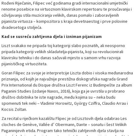
Rođeni Riječanin, Filipec već godinama gradi internacionalni umjetnički
renome posebice na virtuoznom klavirskom repertoaru te proučavanju i
oživljavanju stila muziciranja velikih, danas pomalo i zaboravljenih
pijanista virtuoza – kompozitora s kraja devetnaestog i prve polovine
dvadesetoga stoljeća.
Kad se susreću zahtjevna djela i izniman pijanizam
Liszt svakako ne pripada toj kategoriji slabo poznatih, ali neosporno
pripada kategoriji velikih skladatelja-pijanista, koji su revolucionirali
klavirsku tehniku i do danas sačuvali mjesto u samom vrhu razvoja
pijanističkog virtuoziteta.
Goran Filipec za svoje je interpretcije Liszta dobio i visoka međunarodna
priznanja, od kojih je najvažnije prestižna diskografska nagrada Grand
Prix International du Disque društva Liszt Ferenc iz Budimpešte za album
Paganini Studies (izdanje Naxos, 2016), koja ga je uvrstila u probrano
društvo dobitnika te iste nagrade, među kojima su – neka budu
spomenuti tek neki – Vladimir Horowitz, György Cziffra, Claudio Arrau i
Kocsis Zoltan.
Za recital u riječkom kazalištu Flipec je od Lisztovih djela odabrao Les
cloches de Genève, Vallée d’ Obermann, Dante – sonatu i šest Velikih
Paganinijevih etida. Program tako tehnički zahtjevnih djela stavlja na