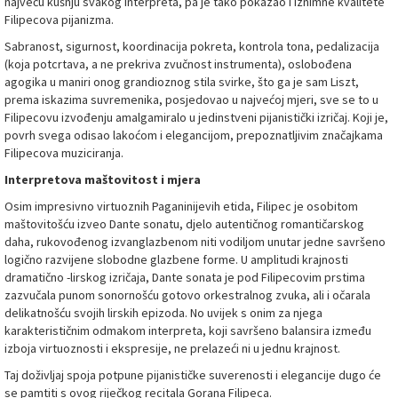
najveću kušnju svakog interpreta, pa je tako pokazao i iznimne kvalitete
Filipecova pijanizma.
Sabranost, sigurnost, koordinacija pokreta, kontrola tona, pedalizacija
(koja potcrtava, a ne prekriva zvučnost instrumenta), oslobođena
agogika u maniri onog grandioznog stila svirke, što ga je sam Liszt,
prema iskazima suvremenika, posjedovao u najvećoj mjeri, sve se to u
Filipecovu izvođenju amalgamiralo u jedinstveni pijanistički izričaj. Koji je,
povrh svega odisao lakoćom i elegancijom, prepoznatljivim značajkama
Filipecova muziciranja.
Interpretova maštovitost i mjera
Osim impresivno virtuoznih Paganinijevih etida, Filipec je osobitom
maštovitošću izveo Dante sonatu, djelo autentičnog romantičarskog
daha, rukovođenog izvanglazbenom niti vodiljom unutar jedne savršeno
logično razvijene slobodne glazbene forme. U amplitudi krajnosti
dramatično -lirskog izričaja, Dante sonata je pod Filipecovim prstima
zazvučala punom sonornošću gotovo orkestralnog zvuka, ali i očarala
delikatnošću svojih lirskih epizoda. No uvijek s onim za njega
karakterističnim odmakom interpreta, koji savršeno balansira između
izboja virtuoznosti i ekspresije, ne prelazeći ni u jednu krajnost.
Taj doživljaj spoja potpune pijanističke suverenosti i elegancije dugo će
se pamtiti s ovog riječkog recitala Gorana Filipeca.