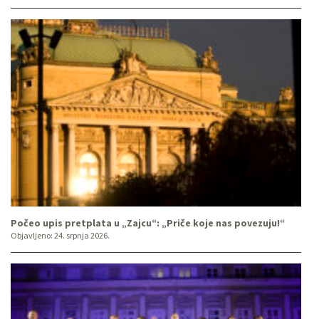
Počeo upis pretplata u „Zajcu“: „Priče koje nas povezuju!“
Objavljeno:
24. srpnja 2026.