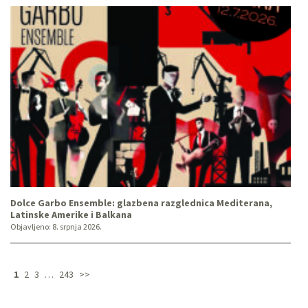
Dolce Garbo Ensemble: glazbena razglednica Mediterana,
Latinske Amerike i Balkana
Objavljeno:
8. srpnja 2026.
1
2
3
…
243
>>