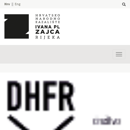
Hrv
Eng
Prika
izbor