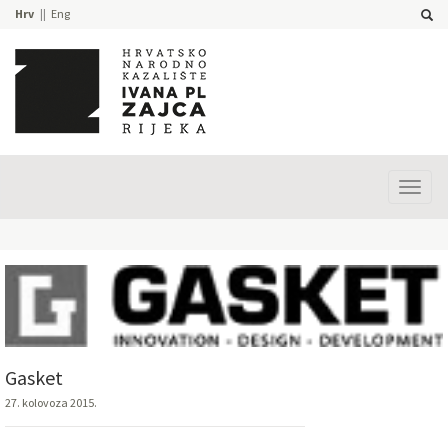
Hrv
Eng
Prika
izbor
Gasket
27. kolovoza 2015.