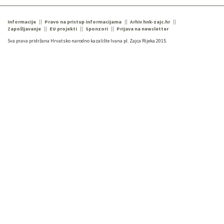
Informacije
Pravo na pristup informacijama
Arhiv hnk-zajc.hr
Zapošljavanje
EU projekti
Sponzori
Prijava na newsletter
Sva prava pridržana Hrvatsko narodno kazalište Ivana pl. Zajca Rijeka 2015.