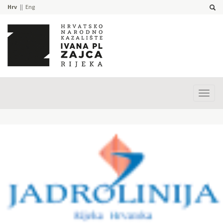
Hrv
Eng
Prika
izbor