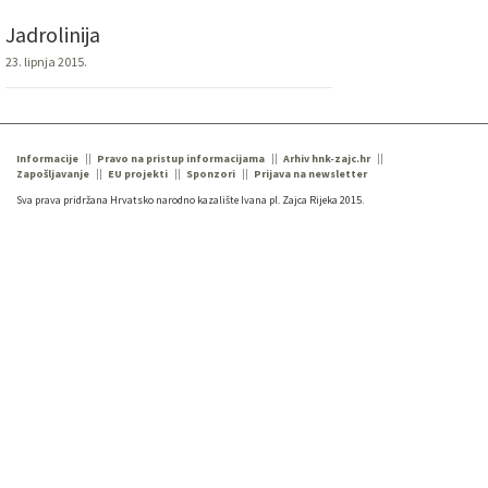
Jadrolinija
23. lipnja 2015.
Informacije
Pravo na pristup informacijama
Arhiv hnk-zajc.hr
Zapošljavanje
EU projekti
Sponzori
Prijava na newsletter
Sva prava pridržana Hrvatsko narodno kazalište Ivana pl. Zajca Rijeka 2015.