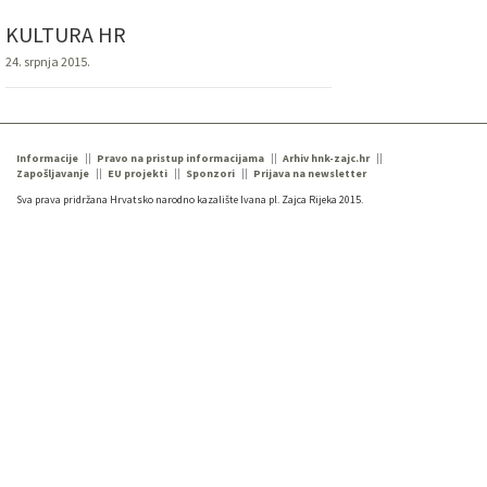
KULTURA HR
24. srpnja 2015.
Informacije
Pravo na pristup informacijama
Arhiv hnk-zajc.hr
Zapošljavanje
EU projekti
Sponzori
Prijava na newsletter
Sva prava pridržana Hrvatsko narodno kazalište Ivana pl. Zajca Rijeka 2015.