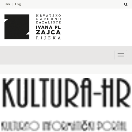
Hrv
Eng
Prika
izbor