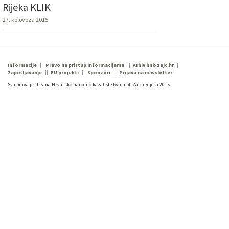
Rijeka KLIK
27. kolovoza 2015.
Informacije
Pravo na pristup informacijama
Arhiv hnk-zajc.hr
Zapošljavanje
EU projekti
Sponzori
Prijava na newsletter
Sva prava pridržana Hrvatsko narodno kazalište Ivana pl. Zajca Rijeka 2015.