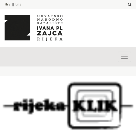
Hrv
Eng
Prika
izbor