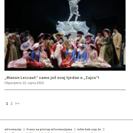
„Manon Lescaut“ samo još ovaj tjedan u „Zajcu“!
Objavljeno:
22. rujna 2025.
1
2
>>
Informacije
Pravo na pristup informacijama
Arhiv hnk-zajc.hr