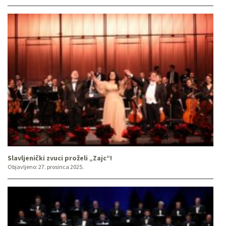
Slavljenički zvuci proželi „Zajc“!
Objavljeno:
27. prosinca 2025.