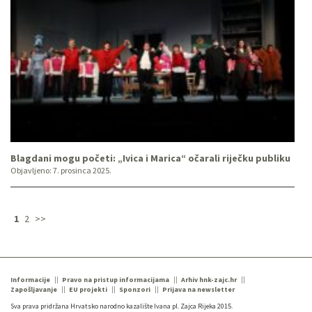
Blagdani mogu početi: „Ivica i Marica“ očarali riječku publiku
Objavljeno:
7. prosinca 2025.
1
2
>>
Informacije
Pravo na pristup informacijama
Arhiv hnk-zajc.hr
Zapošljavanje
EU projekti
Sponzori
Prijava na newsletter
Sva prava pridržana Hrvatsko narodno kazalište Ivana pl. Zajca Rijeka 2015.