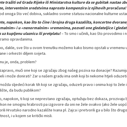
te tražiti od Grada Rijeke ili Ministarstva kulture da se gubitak nastao 
ze, interventnim sredstvima naprosto kompenzira iz njihovih proračuna!
 od onoga što već dobiva, sukladno svome statusu nacionalne kulturne usta
te, napokon, kao što to čine i brojna druga kazališta, koncertne dvorane, 
malnim» i u «nenormalnim» vremenima, pozvati one gledateljice i gledatel
s uz kupljenu ulaznicu ili pretplatu!
– To smo i učinili, kao što provodimo 
ramo opravdanima.
mo, dakle, sve što u ovom trenutku možemo kako bismo opstali u vremenu u
ne i orkestri diljem svijeta.
mu je, onda, problem?
 zapravo, muči one koji se zgražaju zbog našeg poziva na donacije? Razumiju
eli i može donirati? Zar u našem gradu ima onih koji bi nekome htjeli oduzet
 možda sljedeći korak tih koji se zgražaju, oduzeti pravo i onima koji to žel
lište, da budu publikom?
, napokon, ti koji se neprestano zgražaju, optužuju bez dokaza, prozivaju be
kon ne smognu hrabrosti pa izgovore da oni ne žele ovakvo (ako žele uopće ik
rili Hrvatsko narodno kazalište Ivana pl. Zajca i pretvorili ga u bilo što dru
nost, i u kojem se kritički misli.