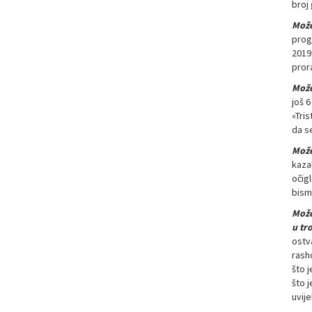
broj 
Može
prog
2019
prora
Može
još 6
«Tris
da se
Može
kaza
očigl
bism
Može
u tr
ostv
rasho
što j
što j
uvije