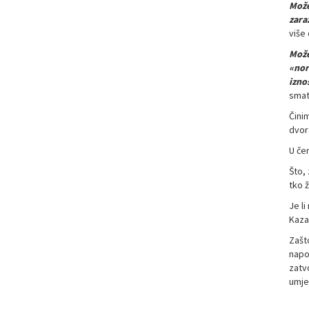
Može
zara
više
Može
«nor
izno
smat
Čini
dvora
U če
Što,
tko ž
Je li
Kaza
Zašto
napo
zatvo
umjet