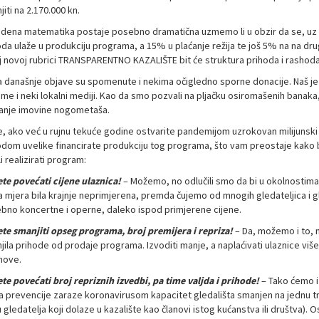
iti na 2.170.000 kn.
dena matematika postaje posebno dramatična uzmemo li u obzir da se, uz m
oda ulaže u produkciju programa, a 15% u plaćanje režija te još 5% na na dr
j novoj rubrici TRANSPARENTNO KAZALIŠTE bit će struktura prihoda i rashoda
 današnje objave su spomenute i nekima očigledno sporne donacije. Naš je
ime i neki lokalni mediji. Kao da smo pozvali na pljačku osiromašenih banaka,
anje imovine nogometaša.
e, ako već u rujnu tekuće godine ostvarite pandemijom uzrokovan milijunsk
odom uvelike financirate produkciju tog programa, što vam preostaje kako 
 realizirati program:
te povećati cijene ulaznica!
– Možemo, no odlučili smo da bi u okolnosti
a mjera bila krajnje neprimjerena, premda čujemo od mnogih gledateljica i g
bno koncertne i operne, daleko ispod primjerene cijene.
te smanjiti opseg programa, broj premijera i repriza!
– Da, možemo i to, 
jila prihode od prodaje programa. Izvoditi manje, a naplaćivati ulaznice viš
nove.
te povećati broj repriznih izvedbi, pa time valjda i prihode!
– Tako ćemo i 
a prevencije zaraze koronavirusom kapacitet gledališta smanjen na jednu tre
 gledatelja koji dolaze u kazalište kao članovi istog kućanstva ili društva)