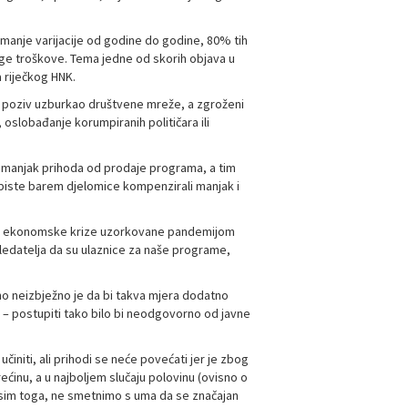
anje varijacije od godine do godine, 80% tih
uge troškove. Tema jedne od skorih objava u
 riječkog HNK.
 poziv uzburkao društvene mreže, a zgroženi
 oslobađanje korumpiranih političara ili
i manjak prihoda od prodaje programa, a tim
biste barem djelomice kompenzirali manjak i
ma ekonomske krize uzorkovane pandemijom
ledatelja da su ulaznice za naše programe,
no neizbježno je da bi takva mjera dodatno
e – postupiti tako bilo bi neodgovorno od javne
učiniti, ali prihodi se neće povećati jer je zbog
ćinu, a u najboljem slučaju polovinu (ovisno o
. Osim toga, ne smetnimo s uma da se značajan