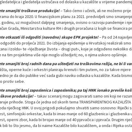
gledateljica i gledatelja ustručava od dolaska u kazalište u vrijeme pandemij
te smanjiti troškove produkcije!
– Tako ćemo i učiniti, ali ne možemo prij
rama do kraja 2020. U financijskom planu za 2021. predvidjeli smo smanjen
. godinu, uz mogućnost daljnjeg smanjenja, ovisno o razvoju pandemije i njez
čun Grada, Ministarstva kulture RH i drugih proračuna iz kojih se financira 
te otkazati ili odgoditi (navodno) skupe EPK projekte!
– Pa od 24 najavljen
 odgoditi do proljeća 2021. Do izbijanja epidemije u Hrvatskoj realizirali sm
tana i Izoldu» te «Vježbanje života – drugi put», koje je odgođeno nekoliko d
 na tim projektima više nije moglo uštedjeti; no, o njima uskoro opširnije.
te smanjiti broj radnih dana pa uštedjeti na troškovima režija, ne bi li v
lišta, operne kuće i orkestri planiraju krenuti i tim putem, no za takve mje
edno je da dio publike već sada gubi naviku odlaska u kazalište. Kada bismo 
o protiv sebe.
te smanjiti broj zaposlenica i zaposlenika; pa taj HNK ionako previše koš
oškove produkcije!
– takav scenarij mogu zagovarati samo oni koji ne razumi
aruje prihode. Stoga će jedna od skorih tema TRANSPARENTNOG KAZALIŠTA i bi
da riječkog HNK. U ovoj prigodi pokušajmo shvatiti samo osnovno: Riječki sim
est, simfonijski orkestar, kada bi imao manje od 60 glazbenica i glazbenika 
est, operni zbor, kada bi brojao manje od 40 pjevačica i pjevača. Drugim rij
k bili to što jesmo, da bi naime Kazalište bilo kazalištem, a onda i Rijeka os