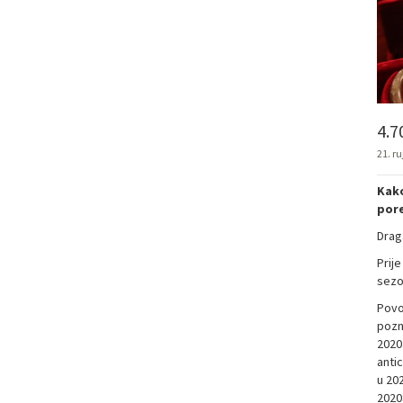
4.7
21. r
Kako
pore
Drag
Prije
sezo
Povo
pozn
2020
antic
u 20
2020.