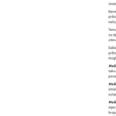
smanj
Nave
prih
našo
Tema
su nj
otim
Dakl
prih
mogli
Može
takv
pose
Može
sman
usta
Može
mjer
broju