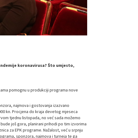
pandemije koronavirusa? Što umjesto,
ijama pomognu u produkciji programa nove
onzora, najmova i gostovanja izazvano
.000 kn. Procjena do kraja devetog mjeseca
 prvom tjednu listopada, no već sada možemo
a bude još gora, planirani prihodi po tim izvorima
aznica za EPK programe. Nažalost, već u srpnju
 programa, sponzora, najmova i turneja te ga