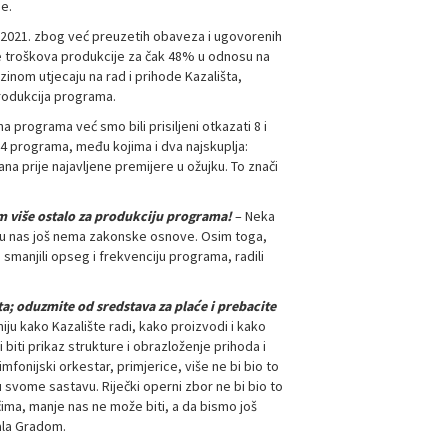
e.
e 2021. zbog već preuzetih obaveza i ugovorenih
je troškova produkcije za čak 48% u odnosu na
inom utjecaju na rad i prihode Kazališta,
produkcija programa.
a programa već smo bili prisiljeni otkazati 8 i
o 4 programa, među kojima i dva najskuplja:
ana prije najavljene premijere u ožujku. To znači
am više ostalo za produkciju programa!
– Neka
re u nas još nema zakonske osnove. Osim toga,
smanjili opseg i frekvenciju programa, radili
ta; oduzmite od sredstava za plaće i prebacite
ju kako Kazalište radi, kako proizvodi i kako
ti prikaz strukture i obrazloženje prihoda i
fonijski orkestar, primjerice, više ne bi bio to
u svome sastavu. Riječki operni zbor ne bi bio to
ečima, manje nas ne može biti, a da bismo još
tala Gradom.