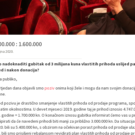
00.000 : 1.600.000
ujna 2020.
 nadoknaditi gubitak od 3 milijuna kuna vlastitih prihoda uslijed 
d i nakon donacija?
a publiko,
 tjedan dana objavili smo
poziv
onima koji žele i mogu da nam svojim donac
ne.
d pozivu je drastično smanjenje vlastitih prihoda od prodaje programa, sp
atim okolnostima. U devet mjeseci 2019. godine taj je prihod iznosio 4.747
. godine = 1.700.000 kn. O konačnom iznosu gubitka informirat ćemo vas u
ipirati da će navedeni prihodi biti manji za približno 3.000.000 kn. Da situacij
20. bili su 5.400.000 kn, s obzirom na očekivan porast prihoda od prodaje ul
 bili smo prisiljeni rebalansom revidirati plan vlastitih prihoda od prodaje