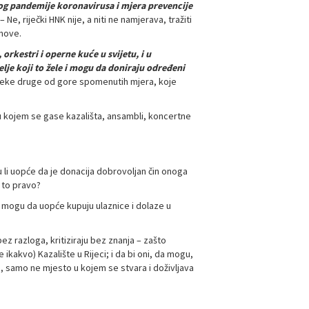
zbog pandemije koronavirusa i mjera prevencije
– Ne, riječki HNK nije, a niti ne namjerava, tražiti
nove.
orkestri i operne kuće u svijetu, i u
je koji to žele i mogu da doniraju određeni
i neke druge od gore spomenutih mjera, koje
 kojem se gase kazališta, ansambli, koncertne
 li uopće da je donacija dobrovoljan čin onoga
i to pravo?
e i mogu da uopće kupuju ulaznice i dolaze u
z razloga, kritiziraju bez znanja – zašto
akvo) Kazalište u Rijeci; i da bi oni, da mogu,
go, samo ne mjesto u kojem se stvara i doživljava