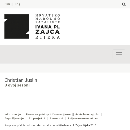
Hrv
Eng
Prika
izbor
Christian Juslin
U ovoj sezoni
Informacije
Pravo na pristup informacijama
Arhiv hnk-zajc.hr
Zapošljavanje
EU projekti
Sponzori
Prijava na newsletter
Sva prava pridržana Hrvatsko narodno kazalište Ivana pl. Zajca Rijeka 2015.