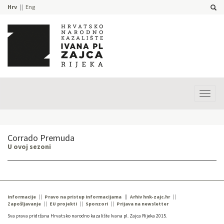
Hrv
Eng
Prika
izbor
Corrado Premuda
U ovoj sezoni
Informacije
Pravo na pristup informacijama
Arhiv hnk-zajc.hr
Zapošljavanje
EU projekti
Sponzori
Prijava na newsletter
Sva prava pridržana Hrvatsko narodno kazalište Ivana pl. Zajca Rijeka 2015.