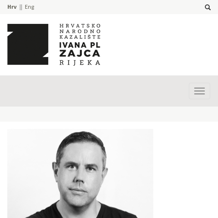
Hrv
Eng
Prika
izbor