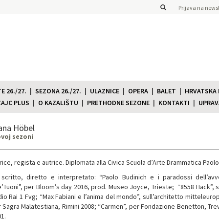
Prijava na newsl
 26./27.
SEZONA 26./27.
ULAZNICE
OPERA
BALET
HRVATSKA
ZAJC PLUS
O KAZALIŠTU
PRETHODNE SEZONE
KONTAKTI
UPRAV
ana Höbel
ovoj sezoni
rice, regista e autrice. Diplomata alla Civica Scuola d’Arte Drammatica Paolo
scritto, diretto e interpretato: “Paolo Budinich e i paradossi dell’avve
’Tuoni”, per Bloom’s day 2016, prod. Museo Joyce, Trieste; “8558 Hack”, su
io Rai 1 Fvg; “Max Fabiani e l’anima del mondo”, sull’architetto mitteleuro
 Sagra Malatestiana, Rimini 2008; “Carmen”, per Fondazione Benetton, Trevi
1.