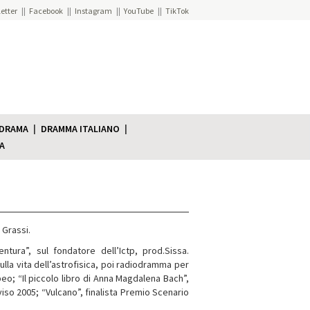
etter
Facebook
Instagram
YouTube
TikTok
 DRAMA
DRAMMA ITALIANO
A
 Grassi.
ntura”, sul fondatore dell’Ictp, prod.Sissa.
lla vita dell’astrofisica, poi radiodramma per
peo; “Il piccolo libro di Anna Magdalena Bach”,
so 2005; “Vulcano”, finalista Premio Scenario