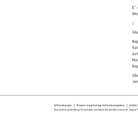
E’ 
Wis
/
Glu
Nap
fiz
ast
Maf
Nag
Glu
Jan
Informacije
Pravo na pristup informacijama
Arhiv
Sva prava pridržana Hrvatsko narodno kazalište Ivana pl. Zajca R