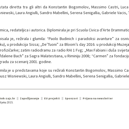
stata diretta tra gli altri da Konstantin Bogomolov, Massimo Castri, Luc
niewski, Laura Angiulli, Sandro Mabellini, Serena Senigallia, Gabriele Vacis,
mica, redateljica i autorica. Diplomirala je pri Scuola Civica d’Arte Drammati
isala je, režirala i glumila: “Paolo Budinich i paradoksi avanture” za osni
iku), u produkcija Sissa; „De’Tuoni” za Bloom’s day 2016. u produkciji Muze
rofizičarke; zatim radiodramu za radio RAI 1 Fvg; „Max Fabiani i duša svije
dalene Bach” za Sagra Malatestiana, u Riminiju 2008; “Carmen” za fondaciju 
radu za scenarij 2001. godine.
mila je u predstavama koje su režirali Konstantin Bogomolov, Massimo Cast
usz Wisniewski, Laura Angiulli, Sandro Mabellini, Serena Senigallia, Gabriele
 hnk-zajc.hr
Zapošljavanje
EU projekti
Sponzori
Prijava na newsletter
ijeka 2015.