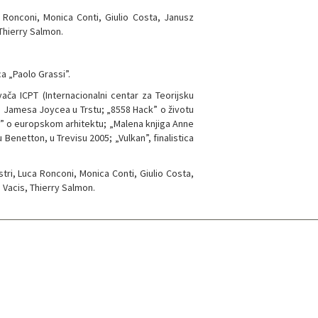
a Ronconi, Monica Conti, Giulio Costa, Janusz
 Thierry Salmon.
ca „Paolo Grassi”.
vača ICPT (Internacionalni centar za Teorijsku
ja Jamesa Joycea u Trstu; „8558 Hack” o životu
ta” o europskom arhitektu; „Malena knjiga Anne
Benetton, u Trevisu 2005; „Vulkan”, finalistica
ri, Luca Ronconi, Monica Conti, Giulio Costa,
 Vacis, Thierry Salmon.