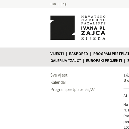
Hrv
Eng
VIJESTI
RASPORED
PROGRAM PRETPLATE
GALERIJA “ZAJC”
EUROPSKI PROJEKTI
Di
Sve vijesti
U 
Kalendar
Program pretplate 26./27.
Att
Ha 
“De
Rad
per
200