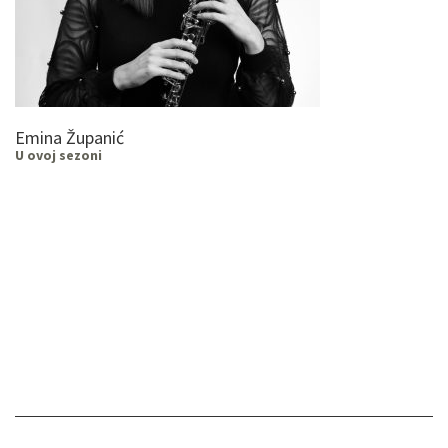
Emina Županić
U ovoj sezoni