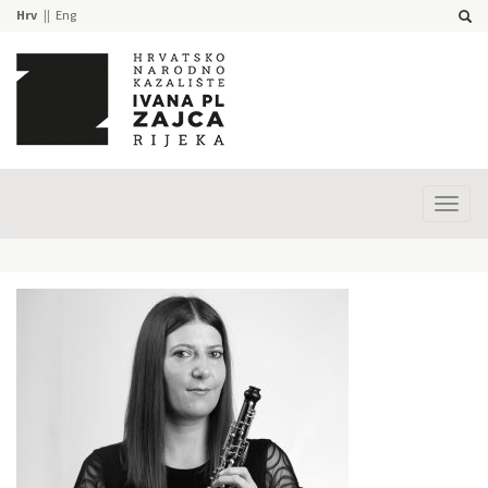
Hrv
Eng
Prika
izbor