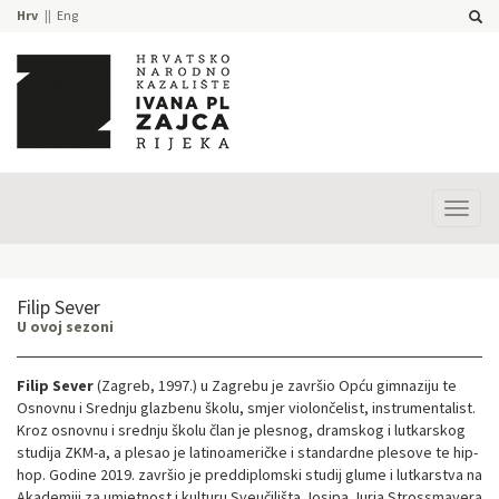
Hrv
Eng
Prika
izbor
Filip Sever
U ovoj sezoni
Filip Sever
(Zagreb, 1997.) u Zagrebu je završio Opću gimnaziju te
Osnovnu i Srednju glazbenu školu, smjer violončelist, instrumentalist.
Kroz osnovnu i srednju školu član je plesnog, dramskog i lutkarskog
studija ZKM-a, a plesao je latinoameričke i standardne plesove te hip-
hop. Godine 2019. završio je preddiplomski studij glume i lutkarstva na
Akademiji za umjetnost i kulturu Sveučilišta Josipa Jurja Strossmayera