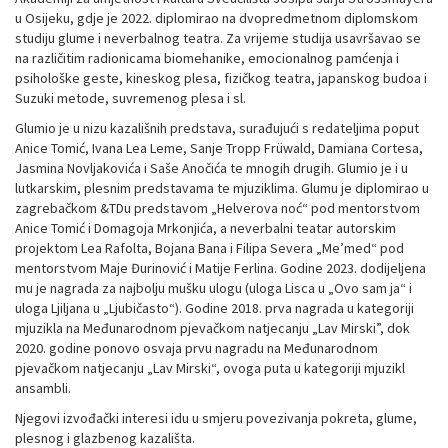
u Osijeku, gdje je 2022. diplomirao na dvopredmetnom diplomskom
studiju glume i neverbalnog teatra. Za vrijeme studija usavršavao se
na različitim radionicama biomehanike, emocionalnog pamćenja i
psihološke geste, kineskog plesa, fizičkog teatra, japanskog budoa i
Suzuki metode, suvremenog plesa i sl.
Glumio je u nizu kazališnih predstava, surađujući s redateljima poput
Anice Tomić, Ivana Lea Leme, Sanje Tropp Früwald, Damiana Cortesa,
Jasmina Novljakovića i Saše Anočića te mnogih drugih. Glumio je i u
lutkarskim, plesnim predstavama te mjuziklima. Glumu je diplomirao u
zagrebačkom &TDu predstavom „Helverova noć“ pod mentorstvom
Anice Tomić i Domagoja Mrkonjića, a neverbalni teatar autorskim
projektom Lea Rafolta, Bojana Bana i Filipa Severa „Me’med“ pod
mentorstvom Maje Đurinović i Matije Ferlina. Godine 2023. dodijeljena
mu je nagrada za najbolju mušku ulogu (uloga Lisca u „Ovo sam ja“ i
uloga Ljiljana u „Ljubičasto“). Godine 2018. prva nagrada u kategoriji
mjuzikla na Međunarodnom pjevačkom natjecanju „Lav Mirski”, dok
2020. godine ponovo osvaja prvu nagradu na Međunarodnom
pjevačkom natjecanju „Lav Mirski“, ovoga puta u kategoriji mjuzikl
ansambli.
Njegovi izvođački interesi idu u smjeru povezivanja pokreta, glume,
plesnog i glazbenog kazališta.