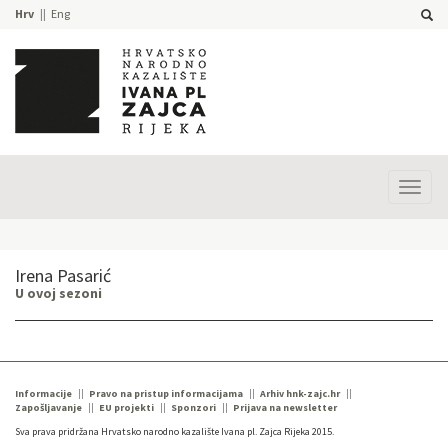
Hrv
Eng
Prika
izbor
Irena Pasarić
U ovoj sezoni
Informacije
Pravo na pristup informacijama
Arhiv hnk-zajc.hr
Zapošljavanje
EU projekti
Sponzori
Prijava na newsletter
Sva prava pridržana Hrvatsko narodno kazalište Ivana pl. Zajca Rijeka 2015.