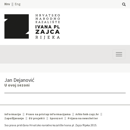
Hrv
Eng
Prika
izbor
Jan Dejanović
U ovoj sezoni
Informacije
Pravo na pristup informacijama
Arhiv hnk-zajc.hr
Zapošljavanje
EU projekti
Sponzori
Prijava na newsletter
Sva prava pridržana Hrvatsko narodno kazalište Ivana pl. Zajca Rijeka 2015.