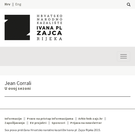
Hrv
Eng
Prika
izbor
Jean Corrali
U ovoj sezoni
Informacije
Pravo na pristup informacijama
Arhiv hnk-zajc.hr
Zapošljavanje
EU projekti
Sponzori
Prijava na newsletter
Sva prava pridržana Hrvatsko narodno kazalište Ivana pl. Zajca Rijeka 2015.