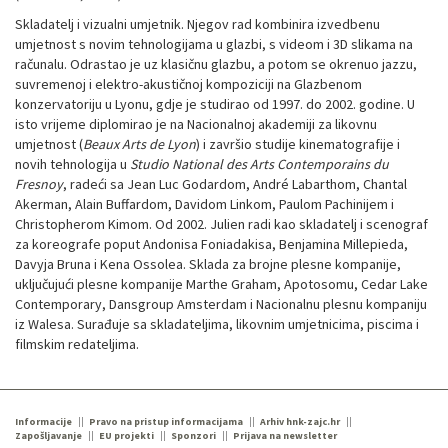
Skladatelj i vizualni umjetnik. Njegov rad kombinira izvedbenu
umjetnost s novim tehnologijama u glazbi, s videom i 3D slikama na
računalu. Odrastao je uz klasičnu glazbu, a potom se okrenuo jazzu,
suvremenoj i elektro-akustičnoj kompoziciji na Glazbenom
konzervatoriju u Lyonu, gdje je studirao od 1997. do 2002. godine. U
isto vrijeme diplomirao je na Nacionalnoj akademiji za likovnu
umjetnost (
Beaux Arts de Lyon
) i završio studije kinematografije i
novih tehnologija u
Studio National des Arts Contemporains du
Fresnoy
, radeći sa Jean Luc Godardom, André Labarthom, Chantal
Akerman, Alain Buffardom, Davidom Linkom, Paulom Pachinijem i
Christopherom Kimom. Od 2002. Julien radi kao skladatelj i scenograf
za koreografe poput Andonisa Foniadakisa, Benjamina Millepieda,
Davyja Bruna i Kena Ossolea. Sklada za brojne plesne kompanije,
uključujući plesne kompanije Marthe Graham, Apotosomu, Cedar Lake
Contemporary, Dansgroup Amsterdam i Nacionalnu plesnu kompaniju
iz Walesa. Surađuje sa skladateljima, likovnim umjetnicima, piscima i
filmskim redateljima.
Informacije
Pravo na pristup informacijama
Arhiv hnk-zajc.hr
Zapošljavanje
EU projekti
Sponzori
Prijava na newsletter