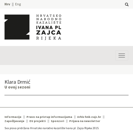
Hrv
Eng
Prika
izbor
Klara Drmić
U ovoj sezoni
Informacije
Pravo na pristup informacijama
Arhiv hnk-zajc.hr
Zapošljavanje
EU projekti
Sponzori
Prijava na newsletter
Sva prava pridržana Hrvatsko narodno kazalište Ivana pl. Zajca Rijeka 2015.