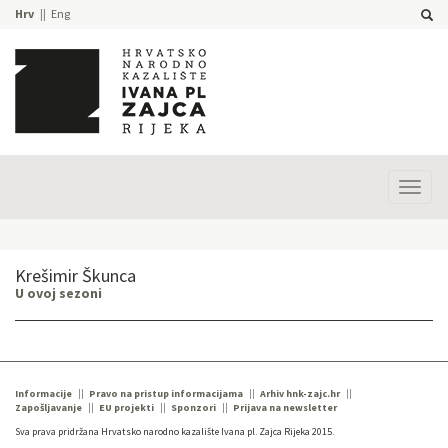
Hrv
Eng
Prika
izbor
Krešimir Škunca
U ovoj sezoni
Informacije
Pravo na pristup informacijama
Arhiv hnk-zajc.hr
Zapošljavanje
EU projekti
Sponzori
Prijava na newsletter
Sva prava pridržana Hrvatsko narodno kazalište Ivana pl. Zajca Rijeka 2015.