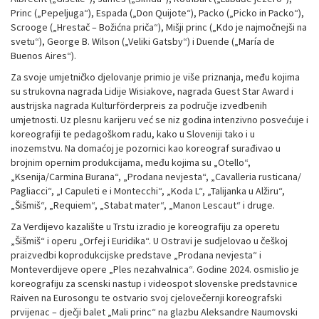
Princ („Pepeljuga“), Espada („Don Quijote“), Packo („Picko in Packo“),
Scrooge („Hrestač – Božićna priča“), Mišji princ („Kdo je najmočnejši na
svetu“), George B. Wilson („Veliki Gatsby“) i Duende („María de
Buenos Aires“).
Za svoje umjetničko djelovanje primio je više priznanja, među kojima
su strukovna nagrada Lidije Wisiakove, nagrada Guest Star Award i
austrijska nagrada Kulturförderpreis za područje izvedbenih
umjetnosti. Uz plesnu karijeru već se niz godina intenzivno posvećuje i
koreografiji te pedagoškom radu, kako u Sloveniji tako i u
inozemstvu. Na domaćoj je pozornici kao koreograf surađivao u
brojnim opernim produkcijama, među kojima su „Otello“,
„Ksenija/Carmina Burana“, „Prodana nevjesta“, „Cavalleria rusticana/
Pagliacci“, „I Capuleti e i Montecchi“, „Koda L“, „Talijanka u Alžiru“,
„Šišmiš“, „Requiem“, „Stabat mater“, „Manon Lescaut“ i druge.
Za Verdijevo kazalište u Trstu izradio je koreografiju za operetu
„Šišmiš“ i operu „Orfej i Euridika“. U Ostravi je sudjelovao u češkoj
praizvedbi koprodukcijske predstave „Prodana nevjesta“ i
Monteverdijeve opere „Ples nezahvalnica“. Godine 2024. osmislio je
koreografiju za scenski nastup i videospot slovenske predstavnice
Raiven na Eurosongu te ostvario svoj cjelovečernji koreografski
prvijenac – dječji balet „Mali princ“ na glazbu Aleksandre Naumovski