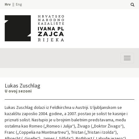
Hrv
Eng
Prika
izbor
Lukas Zuschlag
U ovoj sezoni
Lukas Zuschlag dolazi iz Feldkirchna u Austriji. U ljubljanskom se
kazalištu zaposlio 2004. godine, a 2007. postao je solist te kasnije i
priznati solist. Nastupio je u brojnim baletnim predstavama, među
ostalima kao Romeo („Romeo i Julija“), Živago („Doktor Živago“),
Franc („Coppelia na Montmartreu“), Tristan („Tristan i Izolda“),
Albrecht („Giselle“), James („Silfida“), Rothbart („Labuđe jezero“),