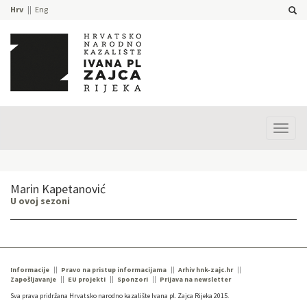
Hrv
Eng
Prika
izbor
Marin Kapetanović
U ovoj sezoni
Informacije
Pravo na pristup informacijama
Arhiv hnk-zajc.hr
Zapošljavanje
EU projekti
Sponzori
Prijava na newsletter
Sva prava pridržana Hrvatsko narodno kazalište Ivana pl. Zajca Rijeka 2015.