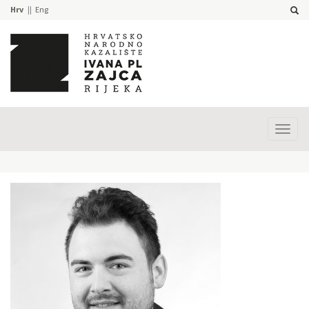
Hrv
Eng
Prika
izbor