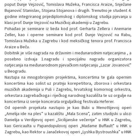
poput Dunje Vejzović, Tomislava Mužeka, Francisca Araize, Snježane
Bujanović Stanislav, Stojana Stojanova i drugih. Trenutno je student 4.
godine integriranog prijediplomskog i diplomskog studija pjevanja u
klasi prof. Dunje Vejzović na Muzičkoj akademiji u Zagrebu.
Pohađao je seminare iz lieda kod prof. Gerharta Zellera i Anemarie
Zeller, kao i operne seminare kod prof. Dunje Vejzović na Rabu,
Tomislava Mužeka u Zagrebu i kod meksičkog tenora prof. Francisca
Araize u Beču.
Dobitnik je više nagrada na državnim i međunarodnim natjecanjima , a
posebno izdvaja 1.nagradu i specijalnu nagradu organizatora
natjecanja na međunarodnom pjevačkom natjecanju „Lazar Jovanović”
u Beogradu.
Nastupa na mnogobrojnim projektima, koncertima te gala opernim
koncertima kao solist uz pratnju korepetitora, zborova i orkestara
muzičkih akademija u Puli i Zagrebu, hrvatskog komornog orkestra,
orkestara zagrebačkoga i riječkog narodnog kazališta te uz orgulje na
koncertima iz serije koncerata orguljaškog festivala Heferer.
Od opernih projekata nastupio je kao Bubi u Menottijevoj operi
„Amelija ide na ples” u kazalištu „Mala Scena”, zatim studijski u ulozi
Danielija u Verdijevoj operi „Sicilijanske večernje” u HNK u Zagrebu,
kao Gericaulta u Papandopulovoj operi „Madame Buffault” u HNK u
Zagrebu, kao Rektor u Janačekovoj operi „Lyshka Bystroushka” u HNK