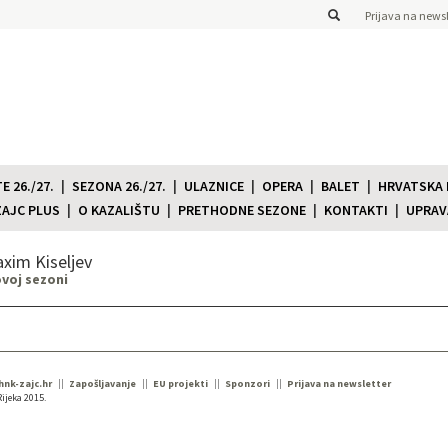
Prijava na newsl
 26./27.
SEZONA 26./27.
ULAZNICE
OPERA
BALET
HRVATSKA
ZAJC PLUS
O KAZALIŠTU
PRETHODNE SEZONE
KONTAKTI
UPRAV
xim Kiseljev
ovoj sezoni
 hnk-zajc.hr
Zapošljavanje
EU projekti
Sponzori
Prijava na newsletter
ijeka 2015.