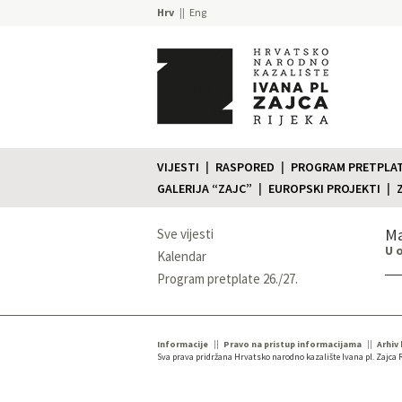
Hrv
Eng
VIJESTI
RASPORED
PROGRAM PRETPLATE
GALERIJA “ZAJC”
EUROPSKI PROJEKTI
Ma
Sve vijesti
U 
Kalendar
Program pretplate 26./27.
Informacije
Pravo na pristup informacijama
Arhiv
Sva prava pridržana Hrvatsko narodno kazalište Ivana pl. Zajca R