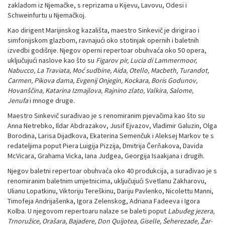
zakladom iz Njemačke, s reprizama u Kijevu, Lavovu, Odesi i
Schweinfurtu u Njemačkoj.
Kao dirigent Marijinskog kazališta, maestro Sinkevič je dirigirao i
simfonijskom glazbom, ravnajući oko stotinjak opernih i baletnih
izvedbi godišnje. Njegov operni repertoar obuhvaća oko 50 opera,
uključujući naslove kao što su
Figarov pir, Lucia di Lammermoor,
Nabucco, La Traviata, Moć sudbine, Aida, Otello, Macbeth, Turandot,
Carmen, Pikova dama, Evgenij Onjegin, Kockara, Boris Godunov,
Hovanščina, Katarina Izmajlova, Rajnino zlato, Valkira, Salome,
Jenufa
i mnoge druge.
Maestro Sinkevič surađivao je s renomiranim pjevačima kao što su
Anna Netrebko, Ildar Abdrazakov, Jusif Ejvazov, Vladimir Galuzin, Olga
Borodina, Larisa Dijadkova, Ekaterina Semenčuk i Aleksej Markov te s
redateljima poput Piera Luigija Pizzija, Dmitrija Čerňakova, Davida
McVicara, Grahama Vicka, Iana Judgea, Georgija Isaakjana i drugih.
Njegov baletni repertoar obuhvaća oko 40 produkcija, a surađivao je s
renomiranim baletnim umjetnicima, uključujući Svetlanu Zakharovu,
Ulianu Lopatkinu, Viktoriju Tereškinu, Dariju Pavlenko, Nicolettu Manni,
Timofeja Andrijašenka, Igora Zelenskog, Adriana Fadeeva i Igora
Kolba. U njegovom repertoaru nalaze se baleti poput
Labuđeg jezera,
Trnoružice, Orašara, Bajadere, Don Quijotea, Giselle, Šeherezade, Žar-