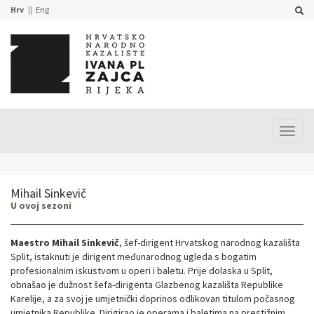
Hrv
Eng
Prika
izbor
Mihail Sinkevič
U ovoj sezoni
Maestro Mihail Sinkevič
, šef-dirigent Hrvatskog narodnog kazališta
Split, istaknuti je dirigent međunarodnog ugleda s bogatim
profesionalnim iskustvom u operi i baletu. Prije dolaska u Split,
obnašao je dužnost šefa-dirigenta Glazbenog kazališta Republike
Karelije, a za svoj je umjetnički doprinos odlikovan titulom počasnog
umjetnika Republike. Dirigirao je operama i baletima na prestižnim