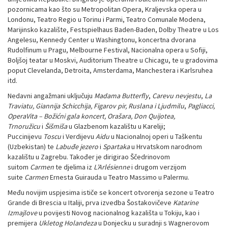
pozornicama kao što su Metropolitan Opera, Kraljevska opera u
Londonu, Teatro Regio u Torinu i Parmi, Teatro Comunale Modena,
Marijinsko kazalište, Festspielhaus Baden-Baden, Dolby Theatre u Los
Angelesu, Kennedy Center u Washingtonu, koncertna dvorana
Rudolfinum u Pragu, Melbourne Festival, Nacionalna opera u Sofiji,
Boljšoj teatar u Moskvi, Auditorium Theatre u Chicagu, te u gradovima
poput Clevelanda, Detroita, Amsterdama, Manchestera i Karlsruhea
itd.
Nedavni angažmani uključuju
Madama Butterfly
,
Carevu nevjestu
,
La
Traviatu, Giannija Schicchija, Figarov pir, Ruslana i Ljudmilu
,
Pagliacci,
OperaVita – Božićni gala koncert, Orašara, Don Quijotea,
Trnoružicu
i
Šišmiša
u Glazbenom kazalištu u Kareliji;
Puccinijevu
Toscu
i Verdijevu
Aidu
u Nacionalnoj operi u Taškentu
(Uzbekistan) te
Labuđe jezero
i
Spartaka
u Hrvatskom narodnom
kazalištu u Zagrebu. Također je dirigirao Ščedrinovom
suitom
Carmen
te djelima iz
L’Arlésienne
i drugom verzijom
suite
Carmen
Ernesta Guirauda u Teatro Massimo u Palermu.
Među novijim uspjesima ističe se koncert otvorenja sezone u Teatro
Grande di Brescia u Italiji, prva izvedba Šostakovičeve
Katarine
Izmajlove
u povijesti Novog nacionalnog kazališta u Tokiju, kao i
premijera
Ukletog Holandeza
u Donjecku u suradnji s Wagnerovom