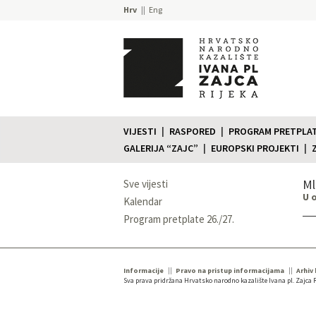
Hrv
Eng
VIJESTI
RASPORED
PROGRAM PRETPLATE
GALERIJA “ZAJC”
EUROPSKI PROJEKTI
Ml
Sve vijesti
U 
Kalendar
Program pretplate 26./27.
Informacije
Pravo na pristup informacijama
Arhiv
Sva prava pridržana Hrvatsko narodno kazalište Ivana pl. Zajca R