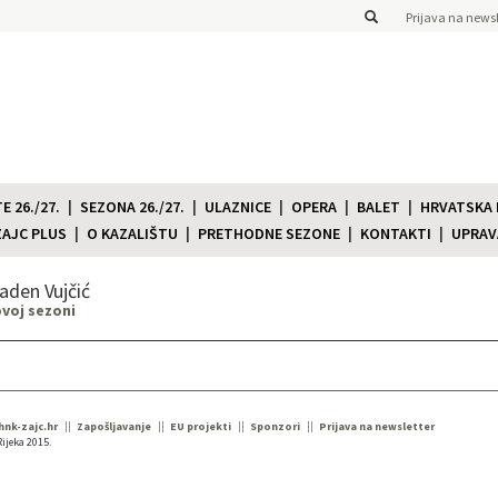
Prijava na newsl
 26./27.
SEZONA 26./27.
ULAZNICE
OPERA
BALET
HRVATSKA
ZAJC PLUS
O KAZALIŠTU
PRETHODNE SEZONE
KONTAKTI
UPRAV
aden Vujčić
ovoj sezoni
 hnk-zajc.hr
Zapošljavanje
EU projekti
Sponzori
Prijava na newsletter
ijeka 2015.