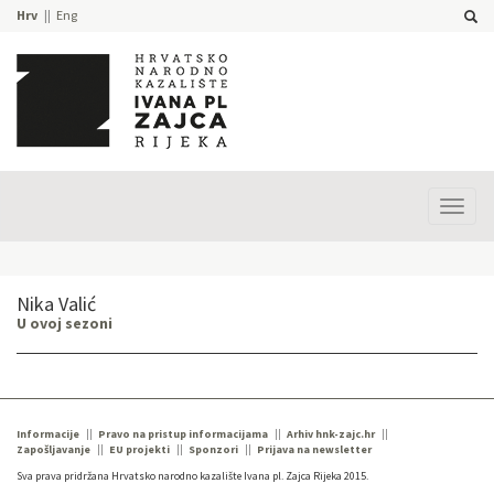
Hrv
Eng
Prika
izbor
Nika Valić
U ovoj sezoni
Informacije
Pravo na pristup informacijama
Arhiv hnk-zajc.hr
Zapošljavanje
EU projekti
Sponzori
Prijava na newsletter
Sva prava pridržana Hrvatsko narodno kazalište Ivana pl. Zajca Rijeka 2015.