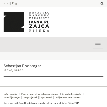
Hrv
Eng
Prika
izbor
Sebastjan Podbregar
U ovoj sezoni
Informacije
Pravo na pristup informacijama
Arhiv hnk-zajc.hr
Zapošljavanje
EU projekti
Sponzori
Prijava na newsletter
Sva prava pridržana Hrvatsko narodno kazalište Ivana pl. Zajca Rijeka 2015.