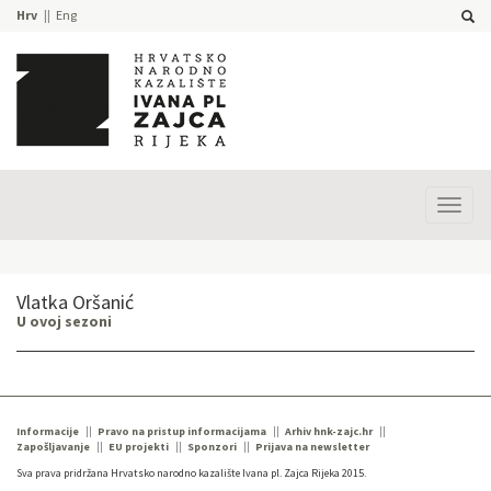
Hrv
Eng
Prika
izbor
Vlatka Oršanić
U ovoj sezoni
Informacije
Pravo na pristup informacijama
Arhiv hnk-zajc.hr
Zapošljavanje
EU projekti
Sponzori
Prijava na newsletter
Sva prava pridržana Hrvatsko narodno kazalište Ivana pl. Zajca Rijeka 2015.