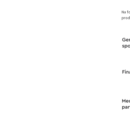
Na f
produ