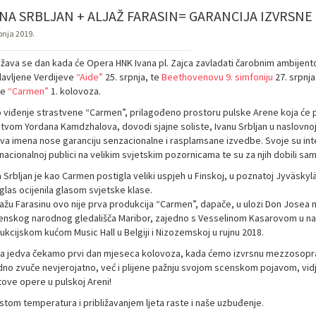
ANA SRBLJAN + ALJAŽ FARASIN= GARANCIJA IZVRSN
pnja 2019.
ližava se dan kada će Opera HNK Ivana pl. Zajca zavladati čarobnim ambije
lavljene Verdijeve
“Aide”
25. srpnja, te
Beethovenovu 9. simfoniju
27. srpnja
re
“Carmen”
1. kolovoza.
 viđenje strastvene “Carmen”, prilagođeno prostoru pulske Arene koja će p
tvom Yordana Kamdzhalova, dovodi sjajne soliste, Ivanu Srbljan u naslovnoj u
ova imena nose garanciju senzacionalne i rasplamsane izvedbe. Svoje su inte
nacionalnoj publici na velikim svjetskim pozornicama te su za njih dobili same
 Srbljan je kao Carmen postigla veliki uspjeh u Finskoj, u poznatoj Jyväskyl
glas ocijenila glasom svjetske klase.
ljažu Farasinu ovo nije prva produkcija “Carmen”, dapače, u ulozi Don Josea
enskog narodnog gledališča Maribor, zajedno s Vesselinom Kasarovom u naslovn
ukcijskom kućom Music Hall u Belgiji i Nizozemskoj u rujnu 2018.
a jedva čekamo prvi dan mjeseca kolovoza, kada ćemo izvrsnu mezzosoprani
dno zvuče nevjerojatno, već i plijene pažnju svojom scenskom pojavom, vidje
tove opere u pulskoj Areni!
stom temperatura i približavanjem ljeta raste i naše uzbuđenje.