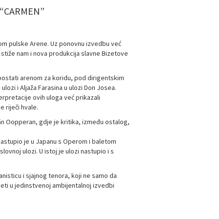
E “CARMEN”
ntom pulske Arene. Uz ponovnu izvedbu već
 stiže nam i nova produkcija slavne Bizetove
ostati arenom za koridu, pod dirigentskim
lozi i Aljaža Farasina u ulozi Don Josea.
rpretacije ovih uloga već prikazali
 riječi hvale.
än Oopperan, gdje je kritika, između ostalog,
 nastupio je u Japanu s Operom i baletom
oj ulozi. U istoj je ulozi nastupio i s
sticu i sjajnog tenora, koji ne samo da
ti u jedinstvenoj ambijentalnoj izvedbi