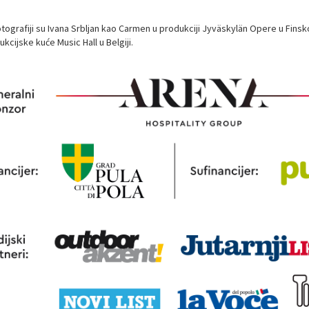
otografiji su Ivana Srbljan kao Carmen u produkciji Jyväskylän Opere u Finsk
kcijske kuće Music Hall u Belgiji.