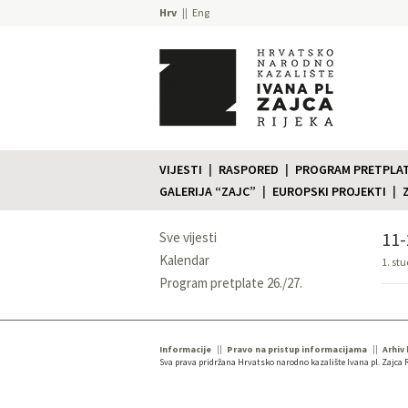
Hrv
Eng
VIJESTI
RASPORED
PROGRAM PRETPLATE
GALERIJA “ZAJC”
EUROPSKI PROJEKTI
11-
Sve vijesti
Kalendar
1. st
Program pretplate 26./27.
Informacije
Pravo na pristup informacijama
Arhiv
Sva prava pridržana Hrvatsko narodno kazalište Ivana pl. Zajca R