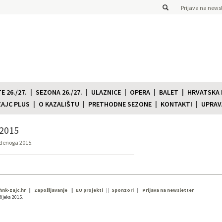
Prijava na newsl
 26./27.
SEZONA 26./27.
ULAZNICE
OPERA
BALET
HRVATSKA
ZAJC PLUS
O KAZALIŠTU
PRETHODNE SEZONE
KONTAKTI
UPRAV
2015
udenoga 2015.
 hnk-zajc.hr
Zapošljavanje
EU projekti
Sponzori
Prijava na newsletter
ijeka 2015.