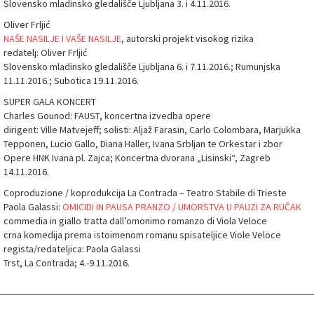
Slovensko mladinsko gledališče Ljubljana 3. i 4.11.2016.
Oliver Frljić
NAŠE NASILJE I VAŠE NASILJE
, autorski projekt visokog rizika
redatelj: Oliver Frljić
Slovensko mladinsko gledališče Ljubljana 6. i 7.11.2016.; Rumunjska
11.11.2016.; Subotica 19.11.2016.
SUPER GALA KONCERT
Charles Gounod: FAUST, koncertna izvedba opere
dirigent: Ville Matvejeff; solisti: Aljaž Farasin, Carlo Colombara, Marjukka
Tepponen, Lucio Gallo, Diana Haller, Ivana Srbljan te Orkestar i zbor
Opere HNK Ivana pl. Zajca; Koncertna dvorana „Lisinski“, Zagreb
14.11.2016.
Coproduzione / koprodukcija La Contrada – Teatro Stabile di Trieste
Paola Galassi:
OMICIDI IN PAUSA PRANZO / UMORSTVA U PAUZI ZA RUČAK
commedia in giallo tratta dall’omonimo romanzo di Viola Veloce
crna komedija prema istoimenom romanu spisateljice Viole Veloce
regista/redateljica: Paola Galassi
Trst, La Contrada; 4.-9.11.2016.