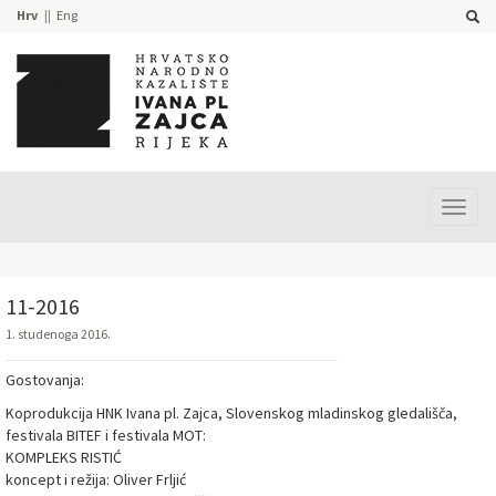
Hrv
Eng
Prika
izbor
11-2016
1. studenoga 2016.
Gostovanja:
Koprodukcija HNK Ivana pl. Zajca, Slovenskog mladinskog gledališča,
festivala BITEF i festivala MOT:
KOMPLEKS RISTIĆ
koncept i režija: Oliver Frljić