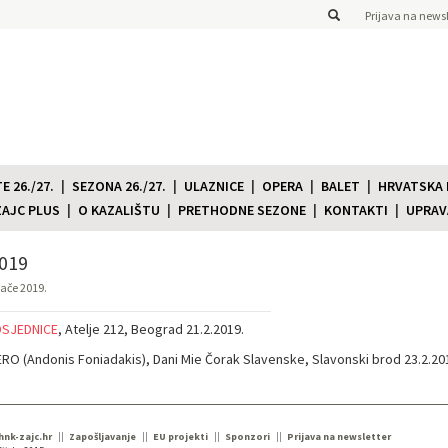
Prijava na newsl
 26./27.
SEZONA 26./27.
ULAZNICE
OPERA
BALET
HRVATSKA
ZAJC PLUS
O KAZALIŠTU
PRETHODNE SEZONE
KONTAKTI
UPRAV
019
jače 2019.
SJEDNICE
, Atelje 212, Beograd 21.2.2019.
RO (Andonis Foniadakis), Dani Mie Čorak Slavenske, Slavonski brod 23.2.20
 hnk-zajc.hr
Zapošljavanje
EU projekti
Sponzori
Prijava na newsletter