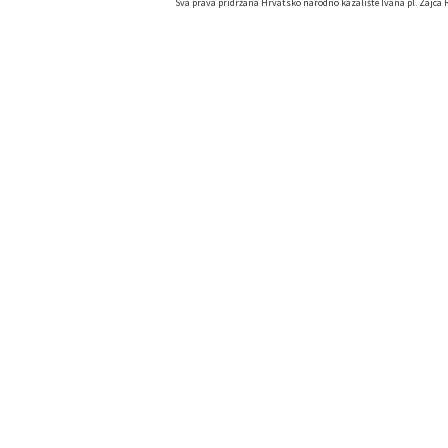
Sva prava pridržana Hrvatsko narodno kazalište Ivana pl. Zajca R