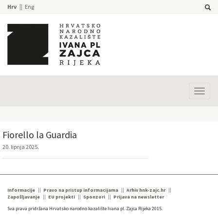
Hrv
Eng
Prika
izbor
Fiorello la Guardia
20. lipnja 2025.
Informacije
Pravo na pristup informacijama
Arhiv hnk-zajc.hr
Zapošljavanje
EU projekti
Sponzori
Prijava na newsletter
Sva prava pridržana Hrvatsko narodno kazalište Ivana pl. Zajca Rijeka 2015.