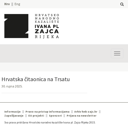
Hrv
Eng
Prika
izbor
Hrvatska čitaonica na Trsatu
30. rujna 2025.
Informacije
Pravo na pristup informacijama
Arhiv hnk-zajc.hr
Zapošljavanje
EU projekti
Sponzori
Prijava na newsletter
Sva prava pridržana Hrvatsko narodno kazalište Ivana pl. Zajca Rijeka 2015.